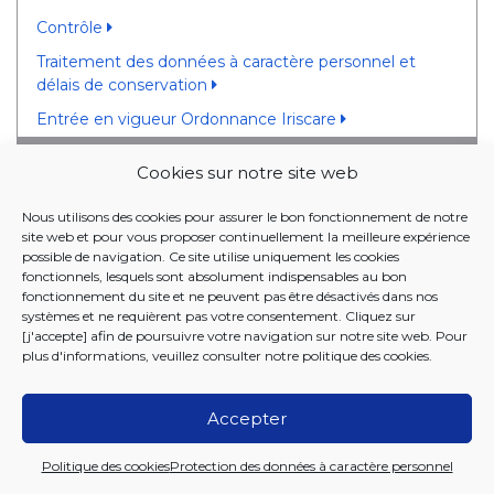
Contrôle
Traitement des données à caractère personnel et
délais de conservation
Entrée en vigueur Ordonnance Iriscare
Codex de finances publiques
Cookies sur notre site web
CODEX DE FINANCES
Nous utilisons des cookies pour assurer le bon fonctionnement de notre
site web et pour vous proposer continuellement la meilleure expérience
PUBLIQUES
possible de navigation. Ce site utilise uniquement les cookies
fonctionnels, lesquels sont absolument indispensables au bon
16 MAI 2024 - Ordonnance portant le Code des
fonctionnement du site et ne peuvent pas être désactivés dans nos
finances publiques de la COCOM
systèmes et ne requièrent pas votre consentement. Cliquez sur
[j'accepte] afin de poursuivre votre navigation sur notre site web. Pour
plus d'informations, veuillez consulter notre
politique des cookies
.
Accepter
2026 Iriscare
Politique des cookies
Protection des données à caractère personnel