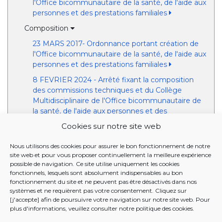
l'Office bicommunautaire de la santé, de l'aide aux
personnes et des prestations familiales
Composition
23 MARS 2017- Ordonnance portant création de
l'Office bicommunautaire de la santé, de l'aide aux
personnes et des prestations familiales
8 FEVRIER 2024 - Arrêté fixant la composition
des commissions techniques et du Collège
Multidisciplinaire de l'Office bicommunautaire de
la santé, de l'aide aux personnes et des
prestations familiales
Cookies sur notre site web
Commission consultative "Services à domicile"
Nous utilisons des cookies pour assurer le bon fonctionnement de notre
Commission paritaire "Revalidation et Santé mentale"
site web et pour vous proposer continuellement la meilleure expérience
possible de navigation. Ce site utilise uniquement les cookies
Commission paritaire "Personnes handicapées"
fonctionnels, lesquels sont absolument indispensables au bon
fonctionnement du site et ne peuvent pas être désactivés dans nos
Commission consultative "Personnes handicapées"
systèmes et ne requièrent pas votre consentement. Cliquez sur
[j'accepte] afin de poursuivre votre navigation sur notre site web. Pour
COMPOSITION
plus d'informations, veuillez consulter notre
politique des cookies
.