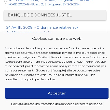
[4]
<ORD 2025-12-18, art. 2; En vigueur: 31-12-2025>
BANQUE DE DONNÉES JUSTEL
24 AVRIL 2008. - Ordonnance relative aux
établissements pour aînés
Cookies sur notre site web
18 DECEMBRE 2025. - Ordonnance modifiant
l'ordonnance du 24 avril 2008 relative aux
Nous utilisons des cookies pour assurer le bon fonctionnement de notre
établissements pour aînés
site web et pour vous proposer continuellement la meilleure expérience
possible de navigation. Ce site utilise uniquement les cookies fonctionnels,
lesquels sont absolument indispensables au bon fonctionnement du site
et ne peuvent pas être désactivés dans nos systèmes et ne requièrent pas
votre consentement. Cliquez sur [j'accepte] afin de poursuivre votre
navigation sur notre site web. Pour plus d'informations, veuillez
consulter notre
politique des cookies
.
2026 Iriscare
Accepter
Politique des cookies
Protection des données à caractère personnel