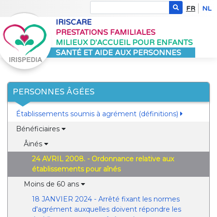
FR
NL
IRISCARE
PRESTATIONS FAMILIALES
MILIEUX D'ACCUEIL POUR ENFANTS
SANTÉ ET AIDE AUX PERSONNES
PERSONNES ÂGÉES
Établissements soumis à agrément (définitions)
Bénéficiaires
Âinés
24 AVRIL 2008. - Ordonnance relative aux
établissements pour aînés
Moins de 60 ans
18 JANVIER 2024 - Arrêté fixant les normes
d'agrément auxquelles doivent répondre les