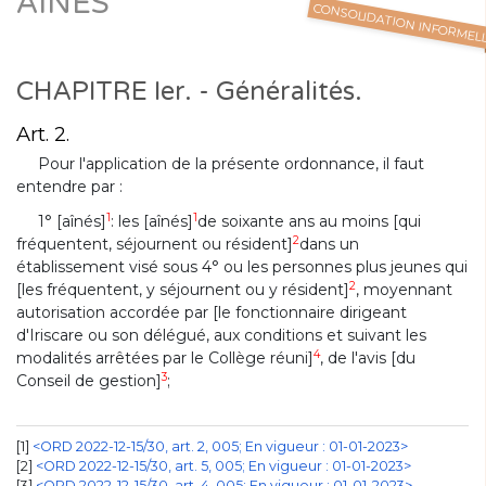
AÎNÉS
CONSOLIDATION INFORMEL
CHAPITRE Ier. - Généralités.
Art. 2.
Pour l'application de la présente ordonnance, il faut
entendre par :
1
1
1° [aînés]
: les [aînés]
de soixante ans au moins [qui
2
fréquentent, séjournent ou résident]
dans un
établissement visé sous 4° ou les personnes plus jeunes qui
2
[les fréquentent, y séjournent ou y résident]
, moyennant
autorisation accordée par [le fonctionnaire dirigeant
d'Iriscare ou son délégué, aux conditions et suivant les
4
modalités arrêtées par le Collège réuni]
, de l'avis [du
3
Conseil de gestion]
;
1
<ORD 2022-12-15/30, art. 2, 005; En vigueur : 01-01-2023>
2
<ORD 2022-12-15/30, art. 5, 005; En vigueur : 01-01-2023>
3
<ORD 2022-12-15/30, art. 4, 005; En vigueur : 01-01-2023>