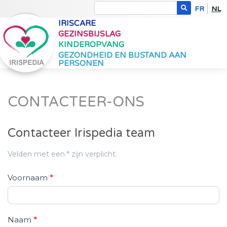
FR
NL
IRISCARE
GEZINSBIJSLAG
KINDEROPVANG
GEZONDHEID EN BIJSTAND AAN
PERSONEN
CONTACTEER-ONS
Contacteer Irispedia team
C
Velden met een * zijn verplicht.
o
Voornaam
*
n
t
a
Naam
*