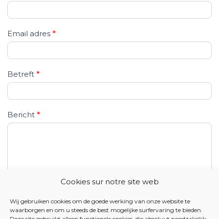
c
t
e
Email adres
*
e
r
Betreft
*
-
o
n
Bericht
*
s
Cookies sur notre site web
Wij gebruiken cookies om de goede werking van onze website te
Verzenden
waarborgen en om u steeds de best mogelijke surfervaring te bieden.
Deze site gebruikt alleen functionele cookies, die absoluut noodzakelijk