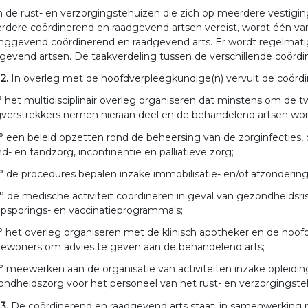
n de rust- en verzorgingstehuizen die zich op meerdere vestigi
dere coördinerend en raadgevend artsen vereist, wordt één va
inggevend coördinerend en raadgevend arts. Er wordt regelmat
gevend artsen. De taakverdeling tussen de verschillende coördin
 2.
In overleg met de hoofdverpleegkundige(n) vervult de coörd
° het multidisciplinair overleg organiseren dat minstens om de
gverstrekkers nemen hieraan deel en de behandelend artsen wo
° een beleid opzetten rond de beheersing van de zorginfecties
- en tandzorg, incontinentie en palliatieve zorg;
° de procedures bepalen inzake immobilisatie- en/of afzondering
° de medische activiteit coördineren in geval van gezondheidsri
psporings- en vaccinatieprogramma's;
° het overleg organiseren met de klinisch apotheker en de h
bewoners om advies te geven aan de behandelend arts;
° meewerken aan de organisatie van activiteiten inzake opleidi
ndheidszorg voor het personeel van het rust- en verzorgingste
 3.
De coördinerend en raadgevend arts staat, in samenwerking 