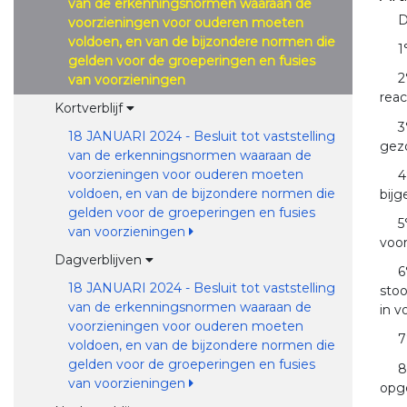
van de erkenningsnormen waaraan de
D
voorzieningen voor ouderen moeten
voldoen, en van de bijzondere normen die
1
gelden voor de groeperingen en fusies
2
van voorzieningen
reac
Kortverblijf
3
18 JANUARI 2024 - Besluit tot vaststelling
gezo
van de erkenningsnormen waaraan de
voorzieningen voor ouderen moeten
4
voldoen, en van de bijzondere normen die
bijg
gelden voor de groeperingen en fusies
5
van voorzieningen
voor
Dagverblijven
6
18 JANUARI 2024 - Besluit tot vaststelling
sto
van de erkenningsnormen waaraan de
in 
voorzieningen voor ouderen moeten
7
voldoen, en van de bijzondere normen die
gelden voor de groeperingen en fusies
8
van voorzieningen
opge