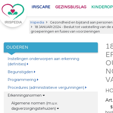
IRISCARE
GEZINSBIJSLAG
KINDERO
Irispedia
Gezondheid en bijstand aan personen
18 JANUARI 2024 - Besluit tot vaststelling va
groeperingen en fusies van voorzieningen
1
OUDEREN
E
Instellingen onderworpen aan erkenning
O
(definities)
N
Begunstigden
V
Programmering
Procedures (administratieve vergunningen)
HO
Erkenningsnormen
Art
Algemene normen (m.u.v.
§
dagverzorgingstehuizen)
hoof