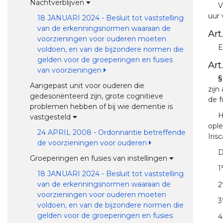
Nachtverblijven
V
uur 
18 JANUARI 2024 - Besluit tot vaststelling
van de erkenningsnormen waaraan de
Art
voorzieningen voor ouderen moeten
E
voldoen, en van de bijzondere normen die
gelden voor de groeperingen en fusies
Art
van voorzieningen
§
Aangepast unit voor ouderen die
zijn
gedesoriënteerd zijn, grote cognitieve
de f
problemen hebben of bij wie dementie is
H
vastgesteld
ople
24 APRIL 2008 - Ordonnantie betreffende
Irisc
de voorzieningen voor ouderen
D
Groeperingen en fusies van instellingen
1
18 JANUARI 2024 - Besluit tot vaststelling
van de erkenningsnormen waaraan de
2
voorzieningen voor ouderen moeten
3
voldoen, en van de bijzondere normen die
gelden voor de groeperingen en fusies
4