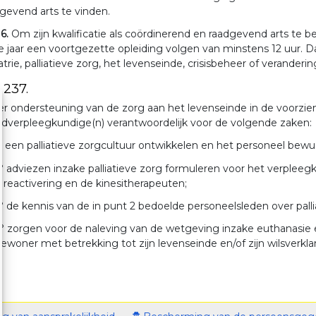
gevend arts te vinden.
 6.
Om zijn kwalificatie als coördinerend en raadgevend arts te b
e jaar een voortgezette opleiding volgen van minstens 12 uur
atrie, palliatieve zorg, het levenseinde, crisisbeheer of verand
. 237.
er ondersteuning van de zorg aan het levenseinde in de voorzie
dverpleegkundige(n) verantwoordelijk voor de volgende zaken:
° een palliatieve zorgcultuur ontwikkelen en het personeel be
° adviezen inzake palliatieve zorg formuleren voor het verplee
 reactivering en de kinesitherapeuten;
° de kennis van de in punt 2 bedoelde personeelsleden over palli
° zorgen voor de naleving van de wetgeving inzake euthanasie en
ewoner met betrekking tot zijn levenseinde en/of zijn wilsverkla