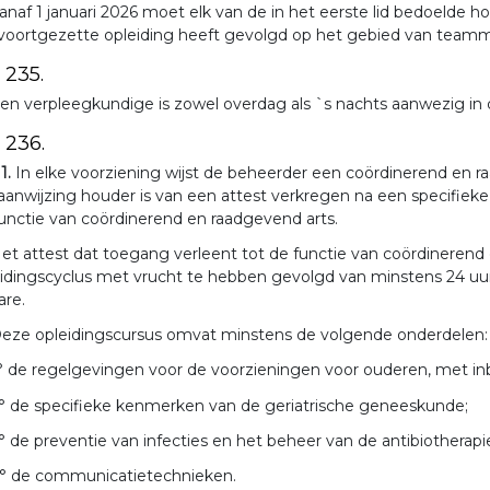
anaf 1 januari 2026 moet elk van de in het eerste lid bedoelde h
voortgezette opleiding heeft gevolgd op het gebied van teamma
. 235.
en verpleegkundige is zowel overdag als `s nachts aanwezig in 
. 236.
 1.
In elke voorziening wijst de beheerder een coördinerend en raad
 aanwijzing houder is van een attest verkregen na een specifie
unctie van coördinerend en raadgevend arts.
et attest dat toegang verleent tot de functie van coördineren
idingscyclus met vrucht te hebben gevolgd van minstens 24 uur
are.
eze opleidingscursus omvat minstens de volgende onderdelen:
° de regelgevingen voor de voorzieningen voor ouderen, met inb
° de specifieke kenmerken van de geriatrische geneeskunde;
° de preventie van infecties en het beheer van de antibiotherapi
° de communicatietechnieken.