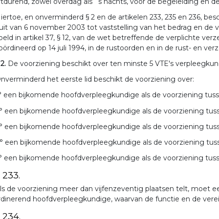
tdurend, zowel overdag als `s nachts, voor de begeleiding en de
iertoe, en onverminderd § 2 en de artikelen 233, 235 en 236, bes
luit van 6 november 2003 tot vaststelling van het bedrag en d
eld in artikel 37, § 12, van de wet betreffende de verplichte ve
ördineerd op 14 juli 1994, in de rustoorden en in de rust- en ve
 2.
De voorziening beschikt over ten minste 5 VTE's verpleegku
nverminderd het eerste lid beschikt de voorziening over:
° een bijkomende hoofdverpleegkundige als de voorziening tuss
° een bijkomende hoofdverpleegkundige als de voorziening tuss
° een bijkomende hoofdverpleegkundige als de voorziening tuss
° een bijkomende hoofdverpleegkundige als de voorziening tuss
° een bijkomende hoofdverpleegkundige als de voorziening tuss
. 233.
ls de voorziening meer dan vijfenzeventig plaatsen telt, moet
dinerend hoofdverpleegkundige, waarvan de functie en de vere
. 234.