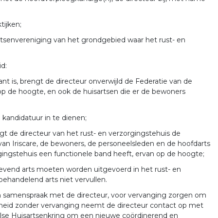
tijken;
tsenvereniging van het grondgebied waar het rust- en
d:
t is, brengt de directeur onverwijld de Federatie van de
op de hoogte, en ook de huisartsen die er de bewoners
kandidatuur in te dienen;
t de directeur van het rust- en verzorgingstehuis de
van Iriscare, de bewoners, de personeelsleden en de hoofdarts
gingstehuis een functionele band heeft, ervan op de hoogte;
evend arts moeten worden uitgevoerd in het rust- en
 behandelend arts niet vervullen.
 in samenspraak met de directeur, voor vervanging zorgen om
zigheid zonder vervanging neemt de directeur contact op met
else Huisartsenkring om een nieuwe coördinerend en