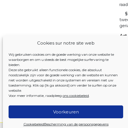
raad
§
twe
geri
Art
Cookies sur notre site web
T
hoof
Wij gebruiken cookies om de goede werking van onze website te
1
waarborgen en om u steeds de best mogelijke surfervaring te
bieden.
2
Deze site gebruikt alleen functionele cookies, die absoluut
voor
noodzakelijk zijn voor de goede werking van de website en kunnen
niet worden uitgeschakeld in onze systemen en vereisen niet uw
3
toestemming. Klik op [Ik ga akkoord] om verder te surfen op onze
website.
4
Voor meer informatie, raadpleeg
ons cookiebeleid
.
de b
Voorkeuren
Cookiebeleid
Bescherming van de persoonsgegevens