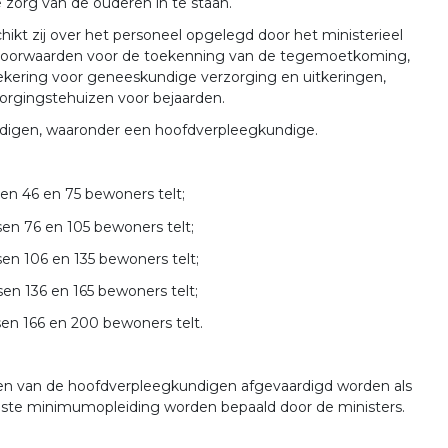
 zorg van de ouderen in te staan.
chikt zij over het personeel opgelegd door het ministerieel
e voorwaarden voor de toekenning van de tegemoetkoming,
rzekering voor geneeskundige verzorging en uitkeringen,
rzorgingstehuizen voor bejaarden.
ndigen, waaronder een hoofdverpleegkundige.
en 46 en 75 bewoners telt;
en 76 en 105 bewoners telt;
en 106 en 135 bewoners telt;
en 136 en 165 bewoners telt;
en 166 en 200 bewoners telt.
 een van de hoofdverpleegkundigen afgevaardigd worden als
iste minimumopleiding worden bepaald door de ministers.