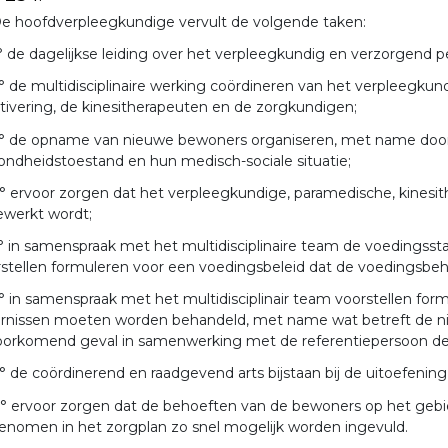
e hoofdverpleegkundige vervult de volgende taken:
° de dagelijkse leiding over het verpleegkundig en verzorgend p
° de multidisciplinaire werking coördineren van het verpleegku
tivering, de kinesitherapeuten en de zorgkundigen;
° de opname van nieuwe bewoners organiseren, met name door
ndheidstoestand en hun medisch-sociale situatie;
° ervoor zorgen dat het verpleegkundige, paramedische, kinesi
ewerkt wordt;
° in samenspraak met het multidisciplinaire team de voedingss
stellen formuleren voor een voedingsbeleid dat de voedingsbeh
° in samenspraak met het multidisciplinair team voorstellen f
ornissen moeten worden behandeld, met name wat betreft de ni
voorkomend geval in samenwerking met de referentiepersoon d
° de coördinerend en raadgevend arts bijstaan bij de uitoefening 
° ervoor zorgen dat de behoeften van de bewoners op het gebied
nomen in het zorgplan zo snel mogelijk worden ingevuld.