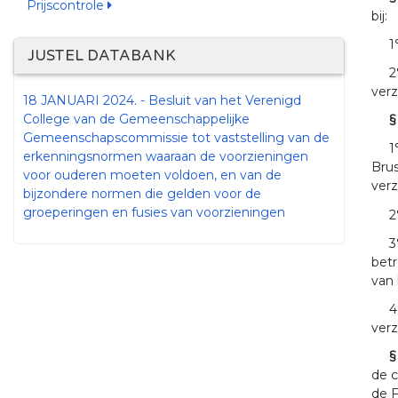
Prijscontrole
bij:
1
JUSTEL DATABANK
2
verz
18 JANUARI 2024. - Besluit van het Verenigd
College van de Gemeenschappelijke
§
Gemeenschapscommissie tot vaststelling van de
1
erkenningsnormen waaraan de voorzieningen
Brus
voor ouderen moeten voldoen, en van de
ver
bijzondere normen die gelden voor de
groeperingen en fusies van voorzieningen
2
3
betr
van 
4
verz
§
de c
de F