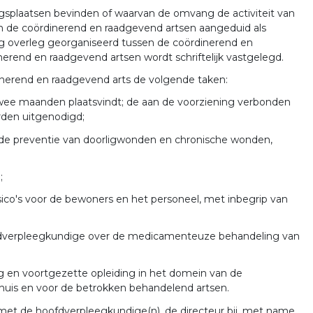
ngsplaatsen bevinden of waarvan de omvang de activiteit van
n de coördinerend en raadgevend artsen aangeduid als
ig overleg georganiseerd tussen de coördinerend en
erend en raadgevend artsen wordt schriftelijk vastgelegd.
inerend en raadgevend arts de volgende taken:
 twee maanden plaatsvindt; de aan de voorziening verbonden
rden uitgenodigd;
, de preventie van doorligwonden en chronische wonden,
;
sico's voor de bewoners en het personeel, met inbegrip van
oofdverpleegkundige over de medicamenteuze behandeling van
ng en voortgezette opleiding in het domein van de
huis en voor de betrokken behandelend artsen.
met de hoofdverpleegkundige(n), de directeur bij, met name