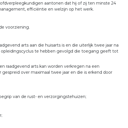
oofdverpleegkundigen aantonen dat hij of zij ten minste 24
nagement, efficiëntie en welzijn op het werk.
de voorziening.
gevend arts aan die huisarts is en die uiterlijk twee jaar na
ke opleidingscyclus te hebben gevolgd die toegang geeft tot
d en raadgevend arts kan worden verkregen na een
 gespreid over maximaal twee jaar en die is erkend door
egrip van de rust- en verzorgingstehuizen;
e;