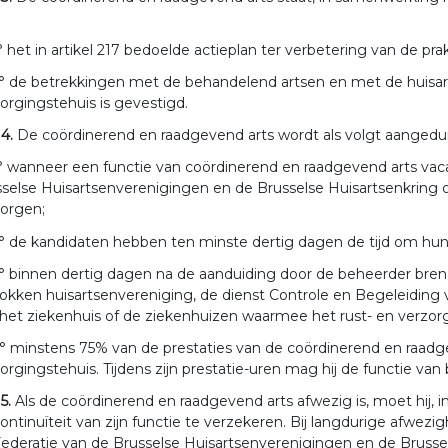
° het in artikel 217 bedoelde actieplan ter verbetering van de prak
° de betrekkingen met de behandelend artsen en met de huisar
orgingstehuis is gevestigd.
 4.
De coördinerend en raadgevend arts wordt als volgt aangedui
° wanneer een functie van coördinerend en raadgevend arts vacan
selse Huisartsenverenigingen en de Brusselse Huisartsenkring 
zorgen;
° de kandidaten hebben ten minste dertig dagen de tijd om hun 
° binnen dertig dagen na de aanduiding door de beheerder breng
okken huisartsenvereniging, de dienst Controle en Begeleiding 
het ziekenhuis of de ziekenhuizen waarmee het rust- en verzor
° minstens 75% van de prestaties van de coördinerend en raadg
orgingstehuis. Tijdens zijn prestatie-uren mag hij de functie van
 5.
Als de coördinerend en raadgevend arts afwezig is, moet hij,
ontinuïteit van zijn functie te verzekeren. Bij langdurige afwe
ederatie van de Brusselse Huisartsenverenigingen en de Bruss