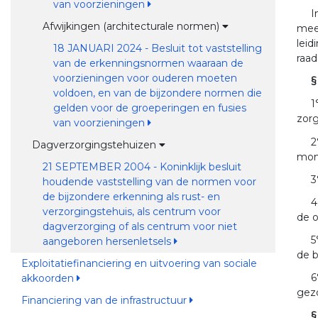
van voorzieningen
I
Afwijkingen (architecturale normen)
meer
leid
18 JANUARI 2024 - Besluit tot vaststelling
raad
van de erkenningsnormen waaraan de
voorzieningen voor ouderen moeten
§
voldoen, en van de bijzondere normen die
1
gelden voor de groeperingen en fusies
zor
van voorzieningen
2
Dagverzorgingstehuizen
mond
21 SEPTEMBER 2004 - Koninklijk besluit
3
houdende vaststelling van de normen voor
de bijzondere erkenning als rust- en
4
verzorgingstehuis, als centrum voor
de o
dagverzorging of als centrum voor niet
5
aangeboren hersenletsels
de 
Exploitatiefinanciering en uitvoering van sociale
6
akkoorden
gezo
Financiering van de infrastructuur
§