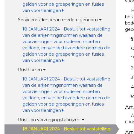
voor
gelden voor de groeperingen en fusies
H
van voorzieningen
bes
Serviceresidenties in mede-eigendom
bedo
18 JANUARI 2024 - Besluit tot vaststelling
geco
van de erkenningsnormen waaraan de
§
voorzieningen voor ouderen moeten
voldoen, en van de bijzondere normen die
O
gelden voor de groeperingen en fusies
1
van voorzieningen
2
Rusthuizen
3
18 JANUARI 2024 - Besluit tot vaststelling
van de erkenningsnormen waaraan de
4
voorzieningen voor ouderen moeten
5
voldoen, en van de bijzondere normen die
gelden voor de groeperingen en fusies
Art
van voorzieningen
A
Rust- en verzorgingstehuizen
coör
18 JANUARI 2024 - Besluit tot vaststelling
Art