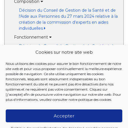
Composition
Décision du Conseil de Gestion de la Santé et de
l'Aide aux Personnes du 27 mars 2024 relative à la
création de la commission d'experts en aides
individuelles
Fonctionnement
Décision du Conseil de Gestion de la Santé et de
l'Aide aux Personnes du 27 mars 2024 relative à la
Cookies sur notre site web
création de la commission d'experts en aides
Nous utilisons des cookies pour assurer le bon fonctionnement de notre
individuelles - Modifiée par décision du Conseil le
site web et pour vous proposer continuellement la meilleure expérience
26 novembre 2024
possible de navigation. Ce site utilise uniquement les cookies
Règlement d'ordre intérieur de la commission
fonctionnels, lesquels sont absolument indispensables au bon
fonctionnement du site et ne peuvent pas être désactivés dans nos
d'experts en aides individuelles
systèmes et ne requièrent pas votre consentement. Cliquez sur
[j'accepte] afin de poursuivre votre navigation sur notre site web. Pour
FONCTIONNEMENT
plus d'informations, veuillez consulter notre
politique des cookies
.
Accepter