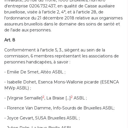
Invalidité, 30 rue du Trône, 1000 Bruxelles, numéro
d'entreprise 0206.732.437, en qualité de Caisse auxiliaire
bruxelloise, visée à l'article 2, 4°, et à l'article 28, de
l'ordonnance du 21 décembre 2018 relative aux organismes
assureurs bruxellois dans le domaine des soins de santé et
de l'aide aux personnes.
Art. 8
Conformément à l'article 5, 3., siègent au sein de la
commission, 6 membres représentant les associations de
personnes handicapées, à savoir :
- Emilie De Smet, Altéo ASBL ;
- Isabelle Dohet, Esenca Mons-Wallonie picarde (ESENCA
MWp ASBL) ;
2
2
- [Virginie Semaille]
, La Braise [...]
ASBL ;
- Florence Van Damme, Info-Sourds de Bruxelles ASBL;
- Joyce Gevart, SUSA Bruxelles ASBL ;