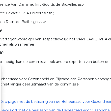
orence Van Damme, Info-Sourds de Bruxelles asbl;
yce Gevart, SUSA Bruxelles asbl;
lien Rolin, de Brailleliga vzw.
 9
 vertegenwoordiger van, respectievelijk, het VAPH, AVIQ, PHA
wonen als waarnemer.
 10
en nodig, kan de commissie ook andere experten van buiten de
11
eheerraad voor Gezondheid en Bijstand aan Personen vervangt, bi
t niet langer deel uitmaakt van de commissie.
---------
Gewijzigd met de beslissing van de Beheerraad voor Gezondheid
Gewijzigd met de beslissing van de Beheerraad voor Gezondhei