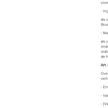
voor
- In
als 
Bru
- Ni
als 
onde
ordo
de h
Art.
Over
vert
- Em
- Is
- [V