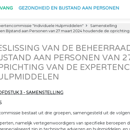
PVANG
GEZONDHEID EN BIJSTAND AAN PERSONEN
ertencommissie "Individuele Hulpmiddelen"
Samenstelling
en Bijstand aan Personen van 27 maart 2024 houdende de oprichting
ESLISSING VAN DE BEHEERRAA
IJSTAND AAN PERSONEN VAN 2
PRICHTING VAN DE EXPERTENCO
ULPMIDDELEN
FDSTUK 3 - SAMENSTELLING
5
ommissie bestaat uit drie groepen, samengesteld uit de volgen
xperten, namelijk vertegenwoordigers van specifieke beroepen 
gespecialiseerd zijn in technische adviezen en hulpmiddelen, en v