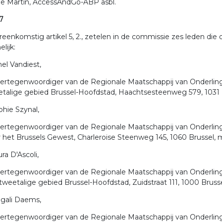
lie Martin, AccessAndGo-ABP asbl.
 7
eenkomstig artikel 5, 2., zetelen in de commissie zes leden die
lijk:
hel Vandiest,
vertegenwoordiger van de Regionale Maatschappij van Onderlinge
etalige gebied Brussel-Hoofdstad, Haachtsesteenweg 579, 103
phie Szynal,
vertegenwoordiger van de Regionale Maatschappij van Onderlin
r het Brussels Gewest, Charleroise Steenweg 145, 1060 Brusse
ura D'Ascoli,
vertegenwoordiger van de Regionale Maatschappij van Onderlinge 
tweetalige gebied Brussel-Hoofdstad, Zuidstraat 111, 1000 Bru
agali Daems,
vertegenwoordiger van de Regionale Maatschappij van Onderling