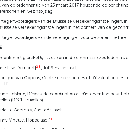
°, van de ordonnantie van 23 maart 2017 houdende de oprichtin
Personen en Gezinsbijslag;
ertegenwoordigers van de Brusselse verzekeringsinstellingen, i
russelse verzekeringsinstellingen in het domein van de gezond
vertegenwoordigers van de verenigingen voor personen met een
 6
eenkomstig artikel 5, 1., zetelen in de commissie zes leden als ex
2 3
nne Lise Demaret]
, Tof-Services asbl;
ronique Van Oppens, Centre de ressources et d'évaluation des t
ETH);
ude Leblanc, Réseau de coordination et d'intervention pour l'i
elles (RéCI-Bruxelles);
arlotte Goethals, Cap Idéal asbl;
1
anny Vinette, Hoppa asbl;]