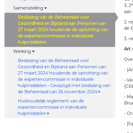
3, 2
Samenstelling
aan 
Beslissing van de Beheerraad voor
2. v
Gezondheid en Bijstand aan Personen van
de B
27 maart 2024 houdende de oprichting van
de expertencommissie in individuele
3. 
hulpmiddelen
Art.
Werking
Over
Beslissing van de Beheerraad voor
Gezondheid en Bijstand aan Personen van
- [A
27 maart 2024 houdende de oprichting van
de expertencommissie in individuele
- Vé
hulpmiddelen - Gewijzigd met beslissing van
(CR
de Beheerraad van 26 november 2024
- Ma
Huishoudelijk reglement van de
Brux
expertencommissie in individuele
hulpmiddelen
- Ch
- [F