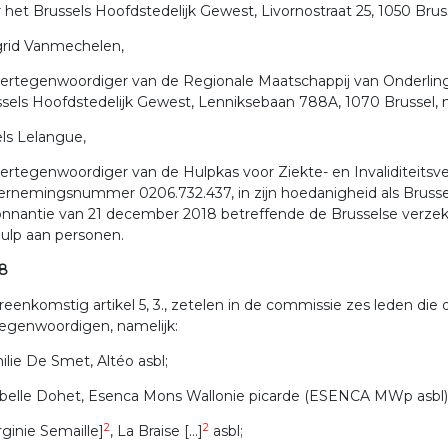
 het Brussels Hoofdstedelijk Gewest, Livornostraat 25, 1050 
grid Vanmechelen,
vertegenwoordiger van de Regionale Maatschappij van Onderling
ssels Hoofdstedelijk Gewest, Lenniksebaan 788A, 1070 Brussel
els Lelangue,
vertegenwoordiger van de Hulpkas voor Ziekte- en Invaliditeitsv
rnemingsnummer 0206.732.437, in zijn hoedanigheid als Brusselse 
nnantie van 21 december 2018 betreffende de Brusselse verzek
ulp aan personen.
 8
eenkomstig artikel 5, 3., zetelen in de commissie zes leden di
egenwoordigen, namelijk:
ilie De Smet, Altéo asbl;
abelle Dohet, Esenca Mons Wallonie picarde (ESENCA MWp asbl)
2
2
irginie Semaille]
, La Braise [...]
asbl;