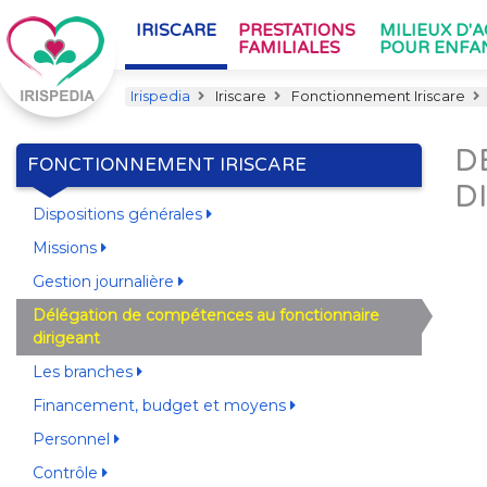
IRISCARE
PRESTATIONS
MILIEUX D'
FAMILIALES
POUR ENFA
Irispedia
Iriscare
Fonctionnement Iriscare
D
FONCTIONNEMENT IRISCARE
D
Dispositions générales
Missions
Gestion journalière
Délégation de compétences au fonctionnaire
dirigeant
Les branches
Financement, budget et moyens
Personnel
Contrôle