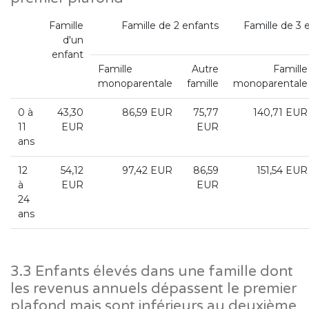
Famille
Famille de 2 enfants
Famille de 3 
d'un
enfant
Famille
Autre
Famille
monoparentale
famille
monoparentale
0 à
43,30
86,59 EUR
75,77
140,71 EUR
11
EUR
EUR
ans
12
54,12
97,42 EUR
86,59
151,54 EUR
à
EUR
EUR
24
ans
3.3 Enfants élevés dans une famille dont
les revenus annuels dépassent le premier
plafond mais sont inférieurs au deuxième