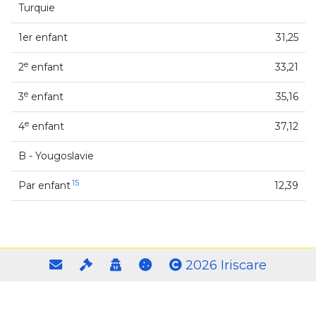
Turquie
1er enfant
31,25
e
2
enfant
33,21
e
3
enfant
35,16
e
4
enfant
37,12
B - Yougoslavie
15
Par enfant
12,39
2026 Iriscare