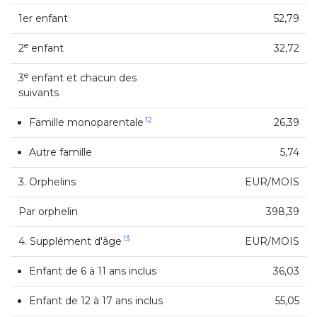
1er enfant
52,79
e
2
enfant
32,72
e
3
enfant et chacun des
suivants
12
Famille monoparentale
26,39
Autre famille
5,74
3. Orphelins
EUR/MOIS
Par orphelin
398,39
13
4. Supplément d'âge
EUR/MOIS
Enfant de 6 à 11 ans inclus
36,03
Enfant de 12 à 17 ans inclus
55,05