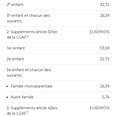
e
2
enfant
32,72
e
3
enfant et chacun des
26,39
suivants
2. Suppléments article 50ter
EUR/MOIS
6
de la LGAF
1er enfant
113,59
2e enfant
32,72
3e enfant et chacun des
suivants
Famille monoparentale
26,39
Autre famille
5,74
3. Suppléments article 42bis
EUR/MOIS
7
de la LGAF