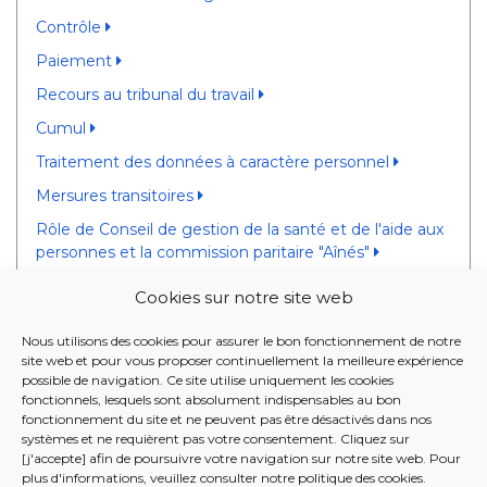
Contrôle
Paiement
Recours au tribunal du travail
Cumul
Traitement des données à caractère personnel
Mersures transitoires
Rôle de Conseil de gestion de la santé et de l'aide aux
personnes et la commission paritaire "Aînés"
Rôle des organismes assureurs Bruxellois et les CPAS
Cookies sur notre site web
FIXATION DU MONTANT
Nous utilisons des cookies pour assurer le bon fonctionnement de notre
site web et pour vous proposer continuellement la meilleure expérience
possible de navigation. Ce site utilise uniquement les cookies
10 DECEMBRE 2020 - Ordonnance relative à
fonctionnels, lesquels sont absolument indispensables au bon
l'allocation pour l'aide aux personnes âgées
fonctionnement du site et ne peuvent pas être désactivés dans nos
systèmes et ne requièrent pas votre consentement. Cliquez sur
28 JANVIER 2021 - Arrêté portant exécution de
[j'accepte] afin de poursuivre votre navigation sur notre site web. Pour
l'ordonnance du 10 décembre 2020 relative à
plus d'informations, veuillez consulter notre
politique des cookies
.