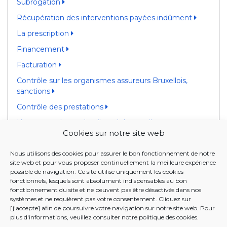
Subrogation
Récupération des interventions payées indûment
La prescription
Financement
Facturation
Contrôle sur les organismes assureurs Bruxellois,
sanctions
Contrôle des prestations
Un recours devant le tribunal du travail
Cookies sur notre site web
Demande APA
Nous utilisons des cookies pour assurer le bon fonctionnement de notre
Mesures transitoires pour personnes handicapées
site web et pour vous proposer continuellement la meilleure expérience
possible de navigation. Ce site utilise uniquement les cookies
EFFECTUER DE LA PUBLICITÉ
fonctionnels, lesquels sont absolument indispensables au bon
fonctionnement du site et ne peuvent pas être désactivés dans nos
systèmes et ne requièrent pas votre consentement. Cliquez sur
21 DECEMBRE 2018 - Ordonnance relative aux
[j'accepte] afin de poursuivre votre navigation sur notre site web. Pour
organismes assureurs bruxellois dans le domaine des
plus d'informations, veuillez consulter notre
politique des cookies
.
soins de santé et de l'aide aux personnes