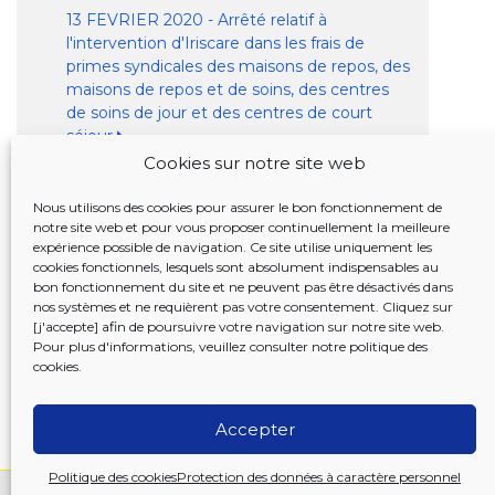
13 FEVRIER 2020 - Arrêté relatif à
l'intervention d'Iriscare dans les frais de
primes syndicales des maisons de repos, des
maisons de repos et de soins, des centres
de soins de jour et des centres de court
séjour
Cookies sur notre site web
Centres d'acceuil de jour - Financement
organique
Nous utilisons des cookies pour assurer le bon fonctionnement de
20 JANVIER 2022 - Arrêté relatif aux
notre site web et pour vous proposer continuellement la meilleure
expérience possible de navigation. Ce site utilise uniquement les
subventions de fonctionnement des centres
cookies fonctionnels, lesquels sont absolument indispensables au
d'accueil de jour et des centres de soins de
bon fonctionnement du site et ne peuvent pas être désactivés dans
jour
nos systèmes et ne requièrent pas votre consentement. Cliquez sur
[j'accepte] afin de poursuivre votre navigation sur notre site web.
Financement de l'infrastructure
Pour plus d'informations, veuillez consulter notre
politique des
Contrôle des prix
cookies
.
Accepter
Politique des cookies
Protection des données à caractère personnel
Contactez-nous
Clause de non-resp