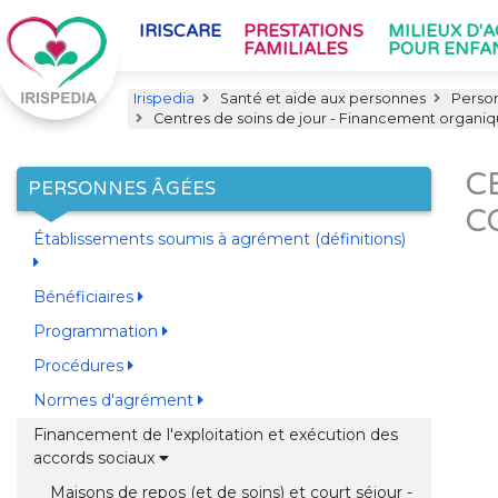
IRISCARE
PRESTATIONS
MILIEUX D'
FAMILIALES
POUR ENFA
Irispedia
Santé et aide aux personnes
Perso
Centres de soins de jour - Financement organ
C
PERSONNES ÂGÉES
C
Établissements soumis à agrément (définitions)
Bénéficiaires
Programmation
Procédures
Normes d'agrément
Financement de l'exploitation et exécution des
accords sociaux
Maisons de repos (et de soins) et court séjour -