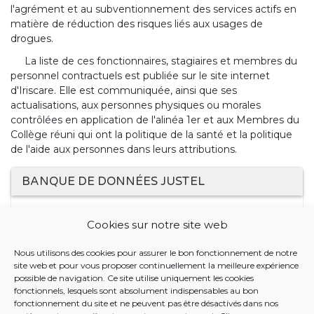
l'agrément et au subventionnement des services actifs en
matière de réduction des risques liés aux usages de
drogues.
La liste de ces fonctionnaires, stagiaires et membres du
personnel contractuels est publiée sur le site internet
d'Iriscare. Elle est communiquée, ainsi que ses
actualisations, aux personnes physiques ou morales
contrôlées en application de l'alinéa 1er et aux Membres du
Collège réuni qui ont la politique de la santé et la politique
de l'aide aux personnes dans leurs attributions.
BANQUE DE DONNÉES JUSTEL
4 SEPTEMBRE 2025. - Arrêté du Collège réuni de la
Cookies sur notre site web
Commission communautaire commune portant
désignation des agents chargés du contrôle du respect
Nous utilisons des cookies pour assurer le bon fonctionnement de notre
des dispositions légales et réglementaires relatives aux
site web et pour vous proposer continuellement la meilleure expérience
milieux d'accueil pour enfants, aux établissements pour
possible de navigation. Ce site utilise uniquement les cookies
aînés, aux services actifs en matière de réduction des
fonctionnels, lesquels sont absolument indispensables au bon
fonctionnement du site et ne peuvent pas être désactivés dans nos
risques liés aux usages de drogues et aux organismes