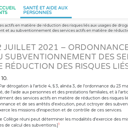
ACCUEIL
SANTÉ ET AIDE AUX
NTS
PERSONNES
es actifs en matière de réduction des risques liés aux usages de drog
ent et au subventionnement des services actifs en matière de réducti
2 JUILLET 2021 – ORDONNANCE
U SUBVENTIONNEMENT DES SER
E RÉDUCTION DES RISQUES LI
 10.
Par dérogation à l'article 4, § 3, alinéa 3, de l'ordonnance du 23
é, de l'aide aux personnes et des prestations familiales, et à l'art
rément des services actifs en matière de réduction des risques 
nnance et de ses arrêtés d'exécution, peut octroyer des subventi
xerce les missions d'inspection et de contrôle de ces services.
e Collège réuni peut déterminer les modalités d'exercice des miss
1
es de calcul des subventions.]