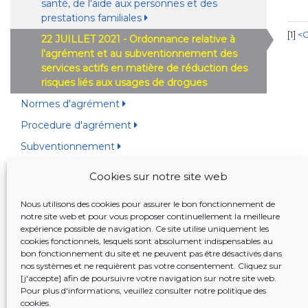
santé, de l'aide aux personnes et des
prestations familiales
1
<O
22 JUILLET 2021 - Ordonnance relative à
l'agrément et au subventionnement des
services actifs en matière de réduction des
risques liés aux usages de drogues
Normes d'agrément
Procedure d'agrément
Subventionnement
Désignation des agents chargés de l'inspection
Cookies sur notre site web
Nous utilisons des cookies pour assurer le bon fonctionnement de
BANQUE DE DONNÉES JUSTEL
notre site web et pour vous proposer continuellement la meilleure
expérience possible de navigation. Ce site utilise uniquement les
22 JUILLET 2021. - Ordonnance relative à
cookies fonctionnels, lesquels sont absolument indispensables au
bon fonctionnement du site et ne peuvent pas être désactivés dans
l'agrément et au subventionnement des services
nos systèmes et ne requièrent pas votre consentement. Cliquez sur
actifs en matière de réduction des risques liés aux
[j'accepte] afin de poursuivre votre navigation sur notre site web.
usages de drogues
Pour plus d'informations, veuillez consulter notre
politique des
cookies
.