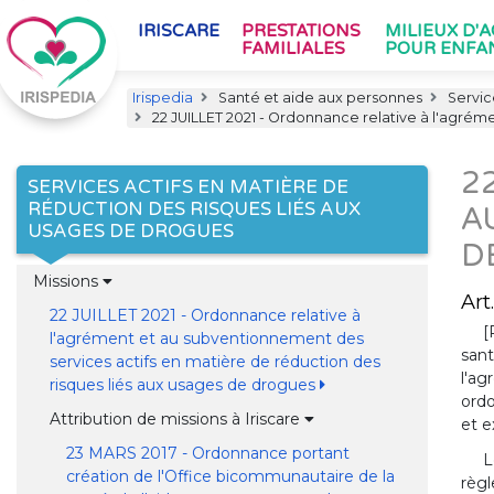
IRISCARE
PRESTATIONS
MILIEUX D'
FAMILIALES
POUR ENFA
Irispedia
Santé et aide aux personnes
Servic
22 JUILLET 2021 - Ordonnance relative à l'agrém
2
SERVICES ACTIFS EN MATIÈRE DE
RÉDUCTION DES RISQUES LIÉS AUX
A
USAGES DE DROGUES
D
Missions
Art.
22 JUILLET 2021 - Ordonnance relative à
[
l'agrément et au subventionnement des
sant
services actifs en matière de réduction des
l'ag
risques liés aux usages de drogues
ordo
Attribution de missions à Iriscare
et e
23 MARS 2017 - Ordonnance portant
L
création de l'Office bicommunautaire de la
règl