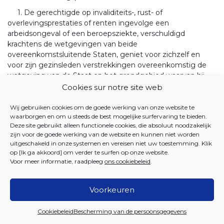
1. De gerechtigde op invaliditeits-, rust- of
overlevingsprestaties of renten ingevolge een
arbeidsongeval of een beroepsziekte, verschuldigd
krachtens de wetgevingen van beide
overeenkomstsluitende Staten, geniet voor zichzelf en
voor zijn gezinsleden verstrekkingen overeenkomstig de
wetgeving van de Staat op het grondgebied waarvan hij
woont en ten laste van de bevoegde instelling van deze
Cookies sur notre site web
Staat.
Wij gebruiken cookies om de goede werking van onze website te
2. De gerechtigde op invaliditeits-, rust- of
waarborgen en om u steeds de best mogelijke surfervaring te bieden.
overlevingsprestaties of renten ingevolge een
Deze site gebruikt alleen functionele cookies, die absoluut noodzakelijk
arbeidsongeval of een beroepsziekte, uitsluitend
zijn voor de goede werking van de website en kunnen niet worden
uitgeschakeld in onze systemen en vereisen niet uw toestemming. Klik
verschuldigd krachtens de wetgeving van een van beide
op [Ik ga akkoord] om verder te surfen op onze website.
overeenkomstsluitende Staten, die woont op het
Voor meer informatie, raadpleeg
ons cookiebeleid
.
grondgebied van de andere overeenkomstsluitende Staat,
geniet verstrekkingen voor zichzelf en voor zijn
gezinsleden. Die verstrekkingen worden verleend voor
Voorkeuren
rekening van de bevoegde instellingen door de instelling
van de woonplaats volgens de wetgeving die ze toepast.
Cookiebeleid
Bescherming van de persoonsgegevens
De duur van de toekenning van de verstrekkingen wordt