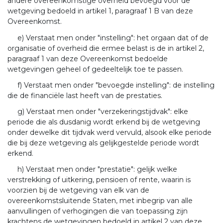
andere overeenkomstige overheid bevoegd voor de
wetgeving bedoeld in artikel 1, paragraaf 1 B van deze
Overeenkomst.
e) Verstaat men onder "instelling": het orgaan dat of de
organisatie of overheid die ermee belast is de in artikel 2,
paragraaf 1 van deze Overeenkomst bedoelde
wetgevingen geheel of gedeeltelijk toe te passen.
f) Verstaat men onder "bevoegde instelling": de instelling
die de financiële last heeft van de prestaties.
g) Verstaat men onder "verzekeringstijdvak": elke
periode die als dusdanig wordt erkend bij de wetgeving
onder dewelke dit tijdvak werd vervuld, alsook elke periode
die bij deze wetgeving als gelijkgestelde periode wordt
erkend.
h) Verstaat men onder "prestatie": gelijk welke
verstrekking of uitkering, pensioen of rente, waarin is
voorzien bij de wetgeving van elk van de
overeenkomstsluitende Staten, met inbegrip van alle
aanvullingen of verhogingen die van toepassing zijn
krachtens de wetgevingen bedoeld in artikel 2 van deze