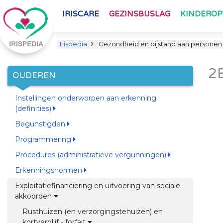
IRISCARE
GEZINSBIJSLAG
KINDERO
Irispedia
Gezondheid en bijstand aan personen
2
OUDEREN
Instellingen onderworpen aan erkenning
(definities)
Begunstigden
Programmering
Procedures (administratieve vergunningen)
Erkenningsnormen
Exploitatiefinanciering en uitvoering van sociale
akkoorden
Rusthuizen (en verzorgingstehuizen) en
kortverblijf - forfait