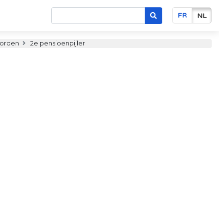
FR
NL
oorden
2e pensioenpijler