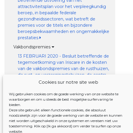
betreffende uitvoering van het
attractiviteitsplan voor het verpleegkundig
beroep, in bepaalde federale
gezondheidssectoren, wat betreft de
premies voor de titels en bijzondere
beroepsbekwaamheden en ongemakkelijke
prestaties
Vakbondspremies
13 FEBRUARI 2020 - Besluit betreffende de
tegemoetkoming van Iriscare in de kosten
van de vakbondspremies van de rusthuizen,
de rust- en verzorgingstehuizen, de centra
voor dagverzorging en de centra voor
Cookies sur notre site web
kortverblijf
Wij gebruiken cookies om de goede werking van onze website te
Dagcentra- organische financiering
waarborgen en om u steeds de best mogelijke surfervaring te
bieden.
20 JANUARI 2022 - Besluit betreffende de
Deze site gebruikt alleen functionele cookies, die absoluut
werkingssubsidies voor centra voor
noodzakelijk zijn voor de goede werking van de website en kunnen
dagopvang en centra voor dagverzorging
niet worden uitgeschakeld in onze systemen en vereisen niet uw
toestemming. Klik op [Ik ga akkoord] om verder te surfen op onze
Financiering van de infrastructuur
website.