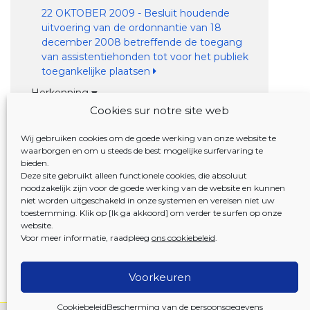
22 OKTOBER 2009 - Besluit houdende
uitvoering van de ordonnantie van 18
december 2008 betreffende de toegang
van assistentiehonden tot voor het publiek
toegankelijke plaatsen
Herkenning
Cookies sur notre site web
18 DECEMBER 2008 - Ordonnantie
betreffende de toegang van
Wij gebruiken cookies om de goede werking van onze website te
assistentiehonden tot voor het publiek
waarborgen en om u steeds de best mogelijke surfervaring te
toegankelijke plaatsen
bieden.
Deze site gebruikt alleen functionele cookies, die absoluut
22 OKTOBER 2009 - Besluit houdende
noodzakelijk zijn voor de goede werking van de website en kunnen
uitvoering van de ordonnantie van 18
niet worden uitgeschakeld in onze systemen en vereisen niet uw
december 2008 betreffende de toegang
toestemming. Klik op [Ik ga akkoord] om verder te surfen op onze
van assistentiehonden tot voor het publiek
website.
toegankelijke plaatsen
Voor meer informatie, raadpleeg
ons cookiebeleid
.
Voorkeuren
Cookiebeleid
Bescherming van de persoonsgegevens