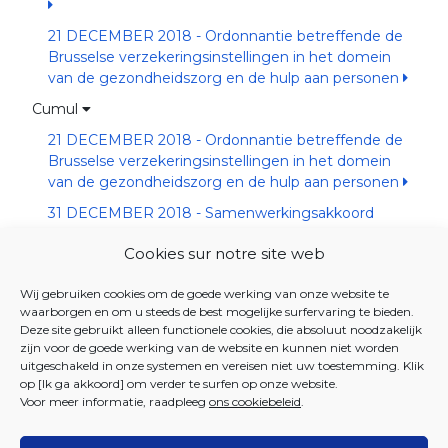
21 DECEMBER 2018 - Ordonnantie betreffende de
Brusselse verzekeringsinstellingen in het domein
van de gezondheidszorg en de hulp aan personen
Cumul
21 DECEMBER 2018 - Ordonnantie betreffende de
Brusselse verzekeringsinstellingen in het domein
van de gezondheidszorg en de hulp aan personen
31 DECEMBER 2018 - Samenwerkingsakkoord
betreffende het uniek loket voor de
Cookies sur notre site web
mobiliteitshulpmiddelen in het tweetalige gebied
Brussel-Hoofdstad
Wij gebruiken cookies om de goede werking van onze website te
19 DECEMBER 2019 - Besluit tot vaststelling van de
waarborgen en om u steeds de best mogelijke surfervaring te bieden.
nomenclatuur van de mobiliteitshulpmiddelen
Deze site gebruikt alleen functionele cookies, die absoluut noodzakelijk
zijn voor de goede werking van de website en kunnen niet worden
Nomenclatuur van de mobiliteitshulpmiddelen
uitgeschakeld in onze systemen en vereisen niet uw toestemming. Klik
op [Ik ga akkoord] om verder te surfen op onze website.
19 december 2023 - Omzendbrief
Voor meer informatie, raadpleeg
ons cookiebeleid
.
overgangsmaatregelen