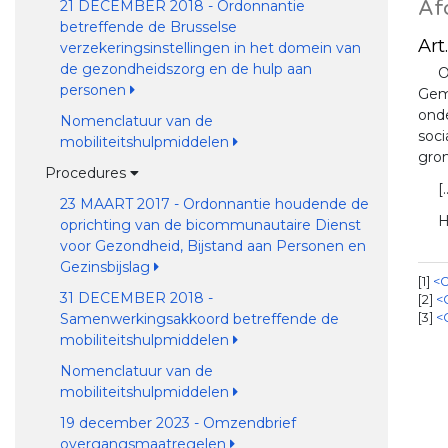
Af
21 DECEMBER 2018 - Ordonnantie
betreffende de Brusselse
Art.
verzekeringsinstellingen in het domein van
de gezondheidszorg en de hulp aan
O
personen
Geme
ond
Nomenclatuur van de
soci
mobiliteitshulpmiddelen
gro
Procedures
[.
23 MAART 2017 - Ordonnantie houdende de
H
oprichting van de bicommunautaire Dienst
voor Gezondheid, Bijstand aan Personen en
Gezinsbijslag
1
<O
31 DECEMBER 2018 -
2
<
3
<
Samenwerkingsakkoord betreffende de
mobiliteitshulpmiddelen
Nomenclatuur van de
mobiliteitshulpmiddelen
19 december 2023 - Omzendbrief
overgangsmaatregelen