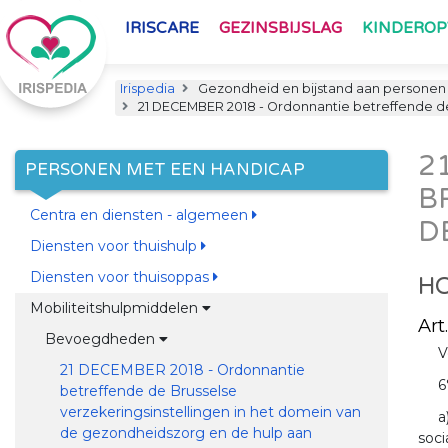
IRISCARE
GEZINSBIJSLAG
KINDERO
Irispedia
Gezondheid en bijstand aan personen
21 DECEMBER 2018 - Ordonnantie betreffende de
2
PERSONEN MET EEN HANDICAP
B
Centra en diensten - algemeen
D
Diensten voor thuishulp
Diensten voor thuisoppas
HO
Mobiliteitshulpmiddelen
Art.
Bevoegdheden
V
21 DECEMBER 2018 - Ordonnantie
6
betreffende de Brusselse
verzekeringsinstellingen in het domein van
a
de gezondheidszorg en de hulp aan
soci