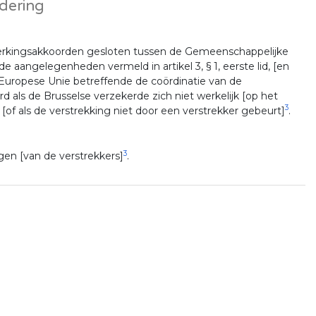
rdering
rkingsakkoorden gesloten tussen de Gemeenschappelijke
angelegenheden vermeld in artikel 3, § 1, eerste lid, [en
uropese Unie betreffende de coördinatie van de
ls de Brusselse verzekerde zich niet werkelijk [op het
3
 [of als de verstrekking niet door een verstrekker gebeurt]
.
3
gen [van de verstrekkers]
.