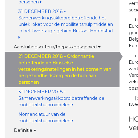
personen
verm
soci
31 DECEMBER 2018 -
Samenwerkingsakkoord betreffende het
b
uniek loket voor de mobiliteitshulpmiddelen
Euro
in het tweetalige gebied Brussel-Hoofdstad
gron
Belg
Eur
Aansluitingscriteria/toepassingsgebied
c
21 DECEMBER 2018 - Ordonnantie
Euro
betreffende de Brusselse
werk
verzekeringsinstellingen in het domein van
Vero
de gezondheidszorg en de hulp aan
zeke
personen
dez
31 DECEMBER 2018 -
[
Samenwerkingsakkoord betreffende de
twee
mobiliteitshulpmiddelen
Nomenclatuur van de
HO
mobiliteitshulpmiddelen
ve
Definitie