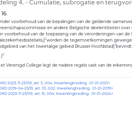
deling 4. - Cumulatie, subrogatie en terugvo
 16.
nder voorbehoud van de bepalingen van de geldende samenwe
enschapscommissie en andere Belgische deelentiteiten over de a
er voorbehoud van de toepassing van de verordeningen van de E
2
alezekerheidsstelsels,]
worden de tegemoetkomingen geweigerd a
3
ndgebied van het tweetalige gebied Brussel-Hoofdstad]
bevindt
2
..]
et Verenigd College legt de nadere regels vast van de erkennin
RD 2023-11-23/09, art. 3, 004; Inwerkingtreding : 01-01-2021>
ORD 2019-04-25/13, art. 35, 002; Inwerkingtreding : 01-01-2019>
ORD 2023-11-23/09, art. 13, 004; Inwerkingtreding : 01-01-2024>