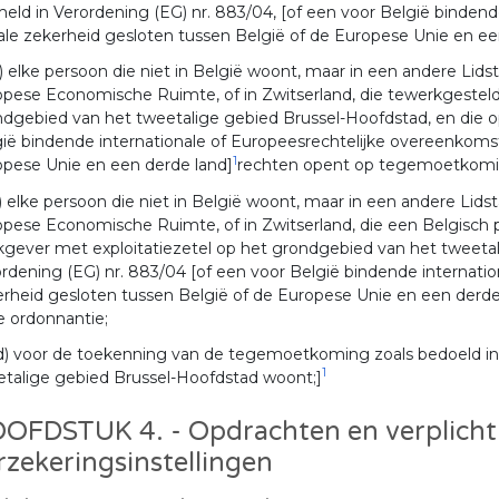
eld in Verordening (EG) nr. 883/04, [of een voor België binden
ale zekerheid gesloten tussen België of de Europese Unie en ee
) elke persoon die niet in België woont, maar in een andere Lidsta
pese Economische Ruimte, of in Zwitserland, die tewerkgesteld 
dgebied van het tweetalige gebied Brussel-Hoofdstad, en die op
ië bindende internationale of Europeesrechtelijke overeenkomst
1
opese Unie en een derde land]
rechten opent op tegemoetkomin
) elke persoon die niet in België woont, maar in een andere Lidsta
pese Economische Ruimte, of in Zwitserland, die een Belgisch p
gever met exploitatiezetel op het grondgebied van het tweetal
rdening (EG) nr. 883/04 [of een voor België bindende internati
rheid gesloten tussen België of de Europese Unie en een derde
e ordonnantie;
d) voor de toekenning van de tegemoetkoming zoals bedoeld in 1
1
talige gebied Brussel-Hoofdstad woont;]
OFDSTUK 4. - Opdrachten en verplichti
rzekeringsinstellingen