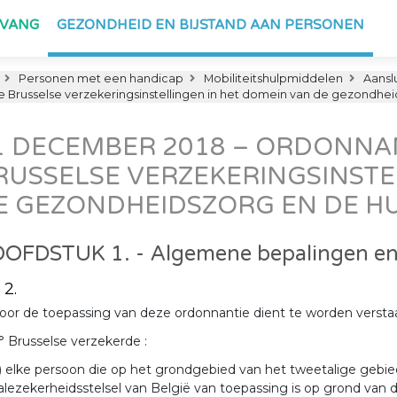
PVANG
GEZONDHEID EN BIJSTAND AAN PERSONEN
Personen met een handicap
Mobiliteitshulpmiddelen
Aanslu
 Brusselse verzekeringsinstellingen in het domein van de gezondhe
1 DECEMBER 2018 – ORDONNA
RUSSELSE VERZEKERINGSINSTE
E GEZONDHEIDSZORG EN DE H
OFDSTUK 1. - Algemene bepalingen en 
 2.
oor de toepassing van deze ordonnantie dient te worden versta
° Brusselse verzekerde :
) elke persoon die op het grondgebied van het tweetalige gebi
alezekerheidsstelsel van België van toepassing is op grond van 