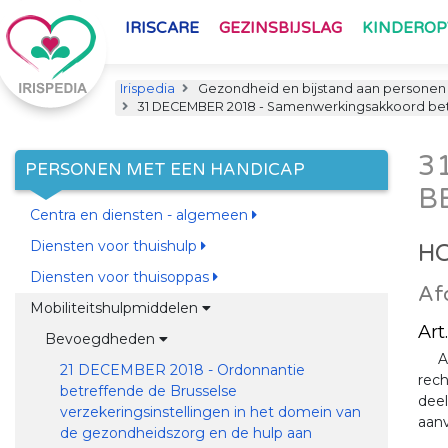
IRISCARE
GEZINSBIJSLAG
KINDERO
Irispedia
Gezondheid en bijstand aan personen
31 DECEMBER 2018 - Samenwerkingsakkoord bet
3
PERSONEN MET EEN HANDICAP
B
Centra en diensten - algemeen
Diensten voor thuishulp
HO
Diensten voor thuisoppas
Af
Mobiliteitshulpmiddelen
Art.
Bevoegdheden
A
21 DECEMBER 2018 - Ordonnantie
rech
betreffende de Brusselse
deel
verzekeringsinstellingen in het domein van
aan
de gezondheidszorg en de hulp aan