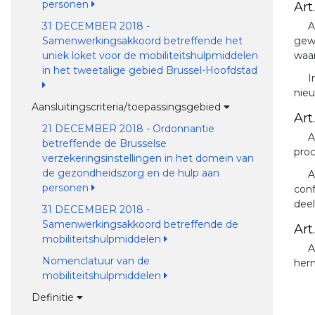
personen
Art.
A
31 DECEMBER 2018 -
gewi
Samenwerkingsakkoord betreffende het
waar
uniek loket voor de mobiliteitshulpmiddelen
in het tweetalige gebied Brussel-Hoofdstad
I
nie
Aansluitingscriteria/toepassingsgebied
Art.
21 DECEMBER 2018 - Ordonnantie
A
betreffende de Brusselse
proc
verzekeringsinstellingen in het domein van
de gezondheidszorg en de hulp aan
A
personen
conf
deel
31 DECEMBER 2018 -
Samenwerkingsakkoord betreffende de
Art.
mobiliteitshulpmiddelen
A
Nomenclatuur van de
hern
mobiliteitshulpmiddelen
Definitie