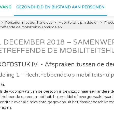
PVANG
GEZONDHEID EN BIJSTAND AAN PERSONEN
Personen met een handicap
Mobiliteitshulpmiddelen
Proce
reffende de mobiliteitshulpmiddelen
1 DECEMBER 2018 – SAMENW
ETREFFENDE DE MOBILITEITS
OFDSTUK IV. - Afspraken tussen de de
deling 1. - Rechthebbende op mobiliteitshu
 6.
ls de woonplaats van de persoon is gewijzigd naar een andere 
thebbende op een mobiliteitshulpmiddel of overgemaakt naar h
entiteit over alle relevante gegevens uit het dossier beschikt 
vragen.