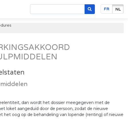
FR
NL
dures
ERKINGSAKKOORD
HULPMIDDELEN
elstaten
lpmiddelen
deelentiteit, dan wordt het dossier meegegeven met de
et loket aangeduid door de persoon, zodat de nieuwe
met het oog op de behandeling van lopende (renting) of nieuwe