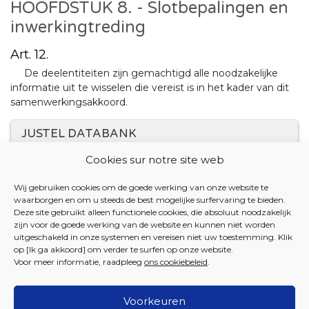
HOOFDSTUK 8. - Slotbepalingen en
inwerkingtreding
Art. 12.
De deelentiteiten zijn gemachtigd alle noodzakelijke
informatie uit te wisselen die vereist is in het kader van dit
samenwerkingsakkoord.
JUSTEL DATABANK
Cookies sur notre site web
31 DECEMBER 2018. - Samenwerkingsakkoord tussen
de Vlaamse Gemeenschap, de Franse
Wij gebruiken cookies om de goede werking van onze website te
Gemeenschapscommissie en de Gemeenschappelijke
waarborgen en om u steeds de best mogelijke surfervaring te bieden.
Gemeenschapscommissie betreffende het uniek loket
Deze site gebruikt alleen functionele cookies, die absoluut noodzakelijk
zijn voor de goede werking van de website en kunnen niet worden
voor de mobiliteitshulpmiddelen in het tweetalige
uitgeschakeld in onze systemen en vereisen niet uw toestemming. Klik
gebied Brussel-Hoofdstad
op [Ik ga akkoord] om verder te surfen op onze website.
Voor meer informatie, raadpleeg
ons cookiebeleid
.
Voorkeuren