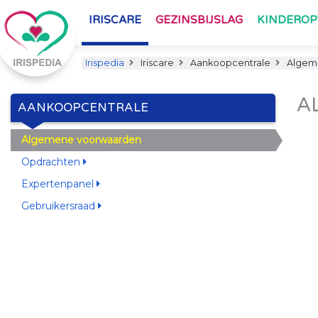
IRISCARE
GEZINSBIJSLAG
KINDERO
Irispedia
Iriscare
Aankoopcentrale
Algem
A
AANKOOPCENTRALE
Algemene voorwaarden
Opdrachten
Expertenpanel
Gebruikersraad