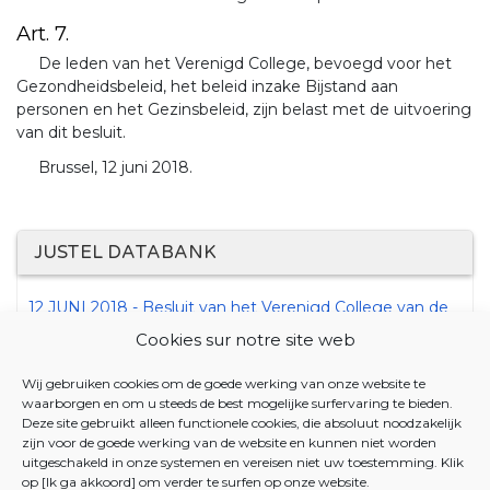
Art. 7.
De leden van het Verenigd College, bevoegd voor het
Gezondheidsbeleid, het beleid inzake Bijstand aan
personen en het Gezinsbeleid, zijn belast met de uitvoering
van dit besluit.
Brussel, 12 juni 2018.
JUSTEL DATABANK
12 JUNI 2018 - Besluit van het Verenigd College van de
Gemeenschappelijke Gemeenschapscommissie tot
Cookies sur notre site web
vaststelling van de presentiegelden toe te kennen aan
de voorzitters, de ondervoorzitters, de leden van de
Wij gebruiken cookies om de goede werking van onze website te
organen van de Bicommunautaire Dienst voor
waarborgen en om u steeds de best mogelijke surfervaring te bieden.
Gezondheid, Bijstand aan Personen en Gezinsbijslag en
Deze site gebruikt alleen functionele cookies, die absoluut noodzakelijk
zijn voor de goede werking van de website en kunnen niet worden
aan de regeringscommissarissen die in die organen
uitgeschakeld in onze systemen en vereisen niet uw toestemming. Klik
zetelen
op [Ik ga akkoord] om verder te surfen op onze website.