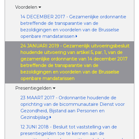
Voordelen
14 DECEMBER 2017 - Gezamenlijke ordonnantie
betreffende de transparantie van de
bezoldigingen en voordelen van de Brusselse
openbare mandatarissen
24 JANUARI 2019 - Gezamenlijk uitvoeringsbesluit
houdende uitvoering van artikel 5, par. 1, van de
gezamenlijke ordonnantie van 14 december 2017
betreffende de transparantie van de
bezoldigingen en voordelen van de Brusselse
openbare mandatarissen
Presentiegelden
23 MAART 2017 - Ordonnantie houdende de
oprichting van de bicommunautaire Dienst voor
Gezondheid, Bijstand aan Personen en
Gezinsbijslag
12 JUNI 2018 - Besluit tot vaststelling van de
presentiegelden toe te kennen aan de