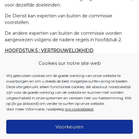
voor dezelfde doeleinden.
De Dienst kan experten van buiten de commissie
voorstellen.
De andere experten van buiten de commissie worden
aangewezen volgens de nadere regels in hoofdstuk 2.
HOOFDSTUK 5 : VERTROUWELIJKHEID
Art. 18
Cookies sur notre site web
De aan de leden van de commissie en de personen die de
Wij gebruiken cookies om de goede werking van onze website te
vergaderingen bijwonen, voorgelegde agenda,
waarborgen en om u steeds de best mogelijke surfervaring te bieden.
documenten en notulen zijn vertrouwelijk.
Deze site gebruikt alleen functionele cookies, die absoluut noodzakelijk
zijn voor de goede werking van de website en kunnen niet worden
Hetzelfde geldt voor beraadslagingen en inlichtingen
uitgeschakeld in onze systemen en vereisen niet uw toestemming. Klik
waarvan ze tijdens de vergadering van de Commissie
op [Ik ga akkoord] om verder te surfen op onze website.
kennis nemen.
Voor meer informatie, raadpleeg
ons cookiebeleid
.
Voorkeuren