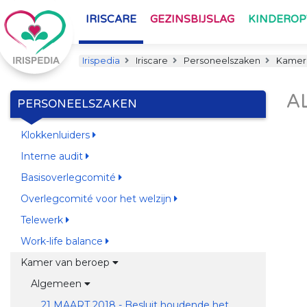
IRISCARE
GEZINSBIJSLAG
KINDERO
Irispedia
Iriscare
Personeelszaken
Kamer 
A
PERSONEELSZAKEN
Klokkenluiders
Interne audit
Basisoverlegcomité
Overlegcomité voor het welzijn
Telewerk
Work-life balance
Kamer van beroep
Algemeen
21 MAART 2018 - Besluit houdende het