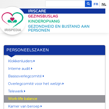
FR
NL
IRISCARE
GEZINSBIJSLAG
KINDEROPVANG
GEZONDHEID EN BIJSTAND AAN
PERSONEN
PERSONEELSZAKEN
Klokkenluiders
Interne audit
Basisoverlegcomité
Overlegcomité voor het welzijn
Telewerk
Work-life balance
Kamer van beroep