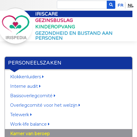
FR
NL
IRISCARE
GEZINSBIJSLAG
KINDEROPVANG
GEZONDHEID EN BIJSTAND AAN
PERSONEN
PERSONEELSZAKEN
Klokkenluiders
Interne audit
Basisoverlegcomité
Overlegcomité voor het welzijn
Telewerk
Work-life balance
Kamer van beroep