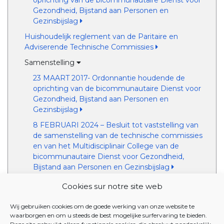
oprichting van de bicommunautaire Dienst voor
Gezondheid, Bijstand aan Personen en
Gezinsbijslag
Huishoudelijk reglement van de Paritaire en
Adviserende Technische Commissies
Samenstelling
23 MAART 2017- Ordonnantie houdende de
oprichting van de bicommunautaire Dienst voor
Gezondheid, Bijstand aan Personen en
Gezinsbijslag
8 FEBRUARI 2024 – Besluit tot vaststelling van
de samenstelling van de technische commissies
en van het Multidisciplinair College van de
bicommunautaire Dienst voor Gezondheid,
Bijstand aan Personen en Gezinsbijslag
Paritaire commissie "Revalidatie en Geestelijke
Cookies sur notre site web
gezondheidszorg"
Wij gebruiken cookies om de goede werking van onze website te
Paritaire commissie "Personen met een handicap"
waarborgen en om u steeds de best mogelijke surfervaring te bieden.