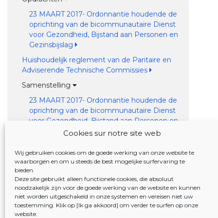
23 MAART 2017- Ordonnantie houdende de
oprichting van de bicommunautaire Dienst
voor Gezondheid, Bijstand aan Personen en
Gezinsbijslag
Huishoudelijk reglement van de Paritaire en
Adviserende Technische Commissies
Samenstelling
23 MAART 2017- Ordonnantie houdende de
oprichting van de bicommunautaire Dienst
voor Gezondheid, Bijstand aan Personen en
Gezinsbijslag
Cookies sur notre site web
8 FEBRUARI 2024 – Besluit tot vaststelling
Wij gebruiken cookies om de goede werking van onze website te
van de samenstelling van de technische
waarborgen en om u steeds de best mogelijke surfervaring te
commissies en van het Multidisciplinair
bieden.
College van de bicommunautaire Dienst
Deze site gebruikt alleen functionele cookies, die absoluut
voor Gezondheid, Bijstand aan Personen en
noodzakelijk zijn voor de goede werking van de website en kunnen
niet worden uitgeschakeld in onze systemen en vereisen niet uw
Gezinsbijslag
toestemming. Klik op [Ik ga akkoord] om verder te surfen op onze
Adviserende commissie "Personen met een
website.