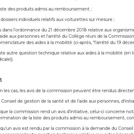
 liste des produits admis au remboursement ;
s dossiers individuels relatifs aux voiturettes sur mesure ;
s dans l'ordonnance du 21 décembre 2018 relative aux organismes
'aide aux personnes et l'arrêté du Collège réuni de la Commi
omenclature des aides à la mobilité (ci-après, "l'arrêté du 19 déce
ute autre question technique relative aux aides à la mobilité (en 
cale)).
 3
n les cas, les avis de la commission peuvent être rendus directe
u Conseil de gestion de la santé et de l'aide aux personnes, d'ini
que la commission rend un avis d'initiative, celui-ci concerne not
rmination de la liste des produits admis au remboursement, co
qu'un avis est rendu par la commission à la demande du Conseil d