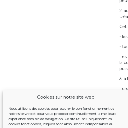
peut
2. a
créa
Cet 
- le
- to
Les 
la c
puis
3. à
Lors
et l
Cookies sur notre site web
Lors
Nous utilisons des cookies pour assurer le bon fonctionnement de
celu
notre site web et pour vous proposer continuellement la meilleure
expérience possible de navigation. Ce site utilise uniquement les
Art.
cookies fonctionnels, lesquels sont absolument indispensables au