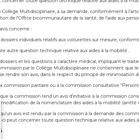
 concerner toute question technique relative aux aides à la mobil
u Collège Multidisciplinaire, à sa demande, conformément à l'artic
tion de l'Office bicommunautaire de la santé, de l'aide aux perso
avis concerne :
s dossiers individuels relatifs aux voiturettes sur mesure, confo
ute autre question technique relative aux aides à la mobilité .
dossiers et les questions à caractère médical, impliquant le tra
ommission par le Collège Multidisciplinaire ne contiennent que 
se rendre son avis, dans le respect du principe de minimisation 
 la commission paritaire ou à la commission consultative "Personn
que la commission rend un avis d'initiative à la commission consu
a modification de la nomenclature des aides à la mobilité (arrêt
qu'un avis est rendu par la commission à la demande des commis
i-ci peut concerner toute question technique relative aux aides à 
 4