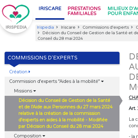
IRISCARE
PRESTATIONS
MILIEUX D'
FAMILIALES
POUR ENFA
Irispedia
Iriscare
Commissions d'experts
C
Décision du Conseil de Gestion de la Santé et de
Conseil du 28 mai 2024
D
COMMISSIONS D'EXPERTS
A
Création
D
Commission d'experts "Aides à la mobilité"
M
Missions
CHA
Décision du Conseil de Gestion de la Santé
et de l'Aide aux Personnes du 27 mars 2024
Art.
relative à la création de la commission
La c
d'experts en aides à la mobilité - Modifiée
con
par Décision du Conseil du 28 mai 2024
Composition
- la