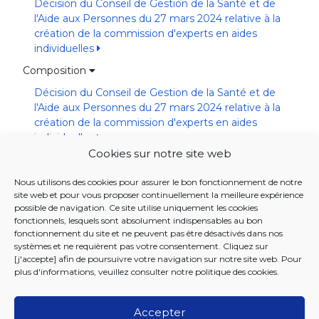
Décision du Conseil de Gestion de la Santé et de
l'Aide aux Personnes du 27 mars 2024 relative à la
création de la commission d'experts en aides
individuelles
Composition
Décision du Conseil de Gestion de la Santé et de
l'Aide aux Personnes du 27 mars 2024 relative à la
création de la commission d'experts en aides
individuelles
Cookies sur notre site web
Fonctionnement
Décision du Conseil de Gestion de la Santé et de
Nous utilisons des cookies pour assurer le bon fonctionnement de notre
site web et pour vous proposer continuellement la meilleure expérience
l'Aide aux Personnes du 27 mars 2024 relative à la
possible de navigation. Ce site utilise uniquement les cookies
création de la commission d'experts en aides
fonctionnels, lesquels sont absolument indispensables au bon
individuelles - Modifiée par décision du Conseil le 26
fonctionnement du site et ne peuvent pas être désactivés dans nos
novembre 2024
systèmes et ne requièrent pas votre consentement. Cliquez sur
[j'accepte] afin de poursuivre votre navigation sur notre site web. Pour
Règlement d'ordre intérieur de la commission
plus d'informations, veuillez consulter notre
politique des cookies
.
d'experts en aides individuelles
Accepter