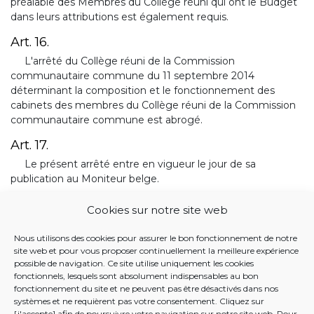
préalable des Membres du Collège réuni qui ont le Budget
dans leurs attributions est également requis.
Art. 16.
L'arrêté du Collège réuni de la Commission
communautaire commune du 11 septembre 2014
déterminant la composition et le fonctionnement des
cabinets des membres du Collège réuni de la Commission
communautaire commune est abrogé.
Art. 17.
Le présent arrêté entre en vigueur le jour de sa
publication au Moniteur belge.
Cookies sur notre site web
BANQUE DE DONNÉES JUSTEL
Nous utilisons des cookies pour assurer le bon fonctionnement de notre
21 MAI 2026. - Arrêté du Collège réuni de la Commission
site web et pour vous proposer continuellement la meilleure expérience
communautaire commune déterminant la composition
possible de navigation. Ce site utilise uniquement les cookies
et le fonctionnement des cabinets et des membres du
fonctionnels, lesquels sont absolument indispensables au bon
fonctionnement du site et ne peuvent pas être désactivés dans nos
Collège réuni de la Commission communautaire
systèmes et ne requièrent pas votre consentement. Cliquez sur
commune
[j'accepte] afin de poursuivre votre navigation sur notre site web. Pour