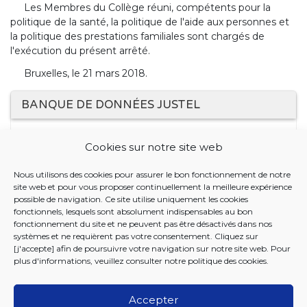
Les Membres du Collège réuni, compétents pour la
politique de la santé, la politique de l'aide aux personnes et
la politique des prestations familiales sont chargés de
l'exécution du présent arrêté.
Bruxelles, le 21 mars 2018.
BANQUE DE DONNÉES JUSTEL
21 MARS 2018. - Arrêté du Collège réuni de la
Cookies sur notre site web
Commission communautaire commune fixant la date
d'entrée en vigueur de l'ordonnance du 23 mars 2017
Nous utilisons des cookies pour assurer le bon fonctionnement de notre
portant création de l'Office bicommunautaire de la
site web et pour vous proposer continuellement la meilleure expérience
santé, de l'aide aux personnes et des prestations
possible de navigation. Ce site utilise uniquement les cookies
familiales, ainsi que le siège social de l'Office
fonctionnels, lesquels sont absolument indispensables au bon
fonctionnement du site et ne peuvent pas être désactivés dans nos
bicommunautaire de la santé, de l'aide aux personnes et
systèmes et ne requièrent pas votre consentement. Cliquez sur
des prestations familiales
[j'accepte] afin de poursuivre votre navigation sur notre site web. Pour
plus d'informations, veuillez consulter notre
politique des cookies
.
Accepter