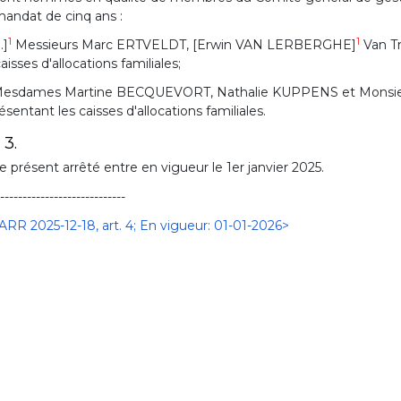
andat de cinq ans :
1
1
..]
Messieurs Marc ERTVELDT, [Erwin VAN LERBERGHE]
Van Tr
caisses d'allocations familiales;
esdames Martine BECQUEVORT, Nathalie KUPPENS et Monsieur
ésentant les caisses d'allocations familiales.
 3.
e présent arrêté entre en vigueur le 1er janvier 2025.
-----------------------------
ARR 2025-12-18, art. 4; En vigueur: 01-01-2026>