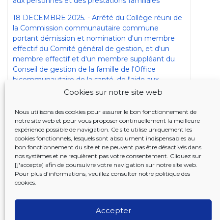
aux personnes et des prestations familiales
18 DECEMBRE 2025. - Arrêté du Collège réuni de
la Commission communautaire commune
portant démission et nomination d'un membre
effectif du Comité général de gestion, et d'un
membre effectif et d'un membre suppléant du
Conseil de gestion de la famille de l'Office
bicommunautaire de la santé, de l'aide aux
personnes et des prestations familiales et
Cookies sur notre site web
modifiant l'arrêté du Collège réuni de la
Commission communautaire commune du 10
Nous utilisons des cookies pour assurer le bon fonctionnement de
octobre 2024 portant nomination des
notre site web et pour vous proposer continuellement la meilleure
expérience possible de navigation. Ce site utilise uniquement les
représentants des caisses d'allocations familiales
cookies fonctionnels, lesquels sont absolument indispensables au
au sein du Comité général de gestion et du
bon fonctionnement du site et ne peuvent pas être désactivés dans
Conseil de gestion de la famille de l'Office
nos systèmes et ne requièrent pas votre consentement. Cliquez sur
bicommunautaire de la santé, de l'aide aux
[j'accepte] afin de poursuivre votre navigation sur notre site web.
personnes et des prestations familiales
Pour plus d'informations, veuillez consulter notre
politique des
cookies
.
Accepter