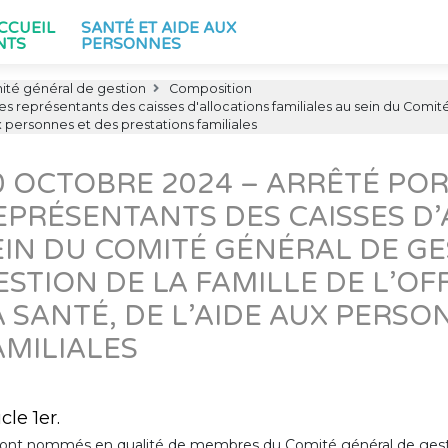
ACCUEIL
SANTÉ ET AIDE AUX
NTS
PERSONNES
té général de gestion
Composition
représentants des caisses d'allocations familiales au sein du Comité
x personnes et des prestations familiales
0 OCTOBRE 2024 – ARRÊTÉ PO
EPRÉSENTANTS DES CAISSES D’
EIN DU COMITÉ GÉNÉRAL DE GE
ESTION DE LA FAMILLE DE L’O
A SANTÉ, DE L’AIDE AUX PERSO
AMILIALES
icle 1er.
ont nommés en qualité de membres du Comité général de gestion,