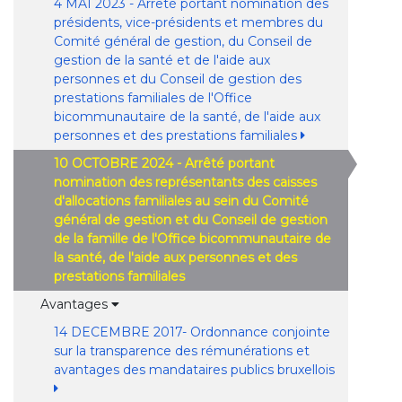
4 MAI 2023 - Arrêté portant nomination des
présidents, vice-présidents et membres du
Comité général de gestion, du Conseil de
gestion de la santé et de l'aide aux
personnes et du Conseil de gestion des
prestations familiales de l'Office
bicommunautaire de la santé, de l'aide aux
personnes et des prestations familiales
10 OCTOBRE 2024 - Arrêté portant
nomination des représentants des caisses
d'allocations familiales au sein du Comité
général de gestion et du Conseil de gestion
de la famille de l'Office bicommunautaire de
la santé, de l'aide aux personnes et des
prestations familiales
Avantages
14 DECEMBRE 2017- Ordonnance conjointe
sur la transparence des rémunérations et
avantages des mandataires publics bruxellois