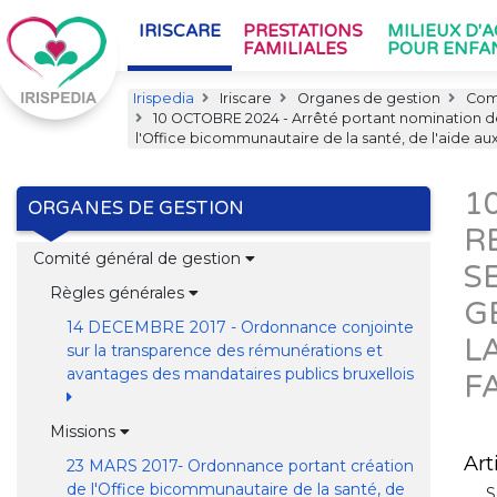
IRISCARE
PRESTATIONS
MILIEUX D'
FAMILIALES
POUR ENFA
Irispedia
Iriscare
Organes de gestion
Comi
10 OCTOBRE 2024 - Arrêté portant nomination des 
l'Office bicommunautaire de la santé, de l'aide au
1
ORGANES DE GESTION
R
Comité général de gestion
S
Règles générales
G
14 DECEMBRE 2017 - Ordonnance conjointe
L
sur la transparence des rémunérations et
avantages des mandataires publics bruxellois
F
Missions
Art
23 MARS 2017- Ordonnance portant création
de l'Office bicommunautaire de la santé, de
S