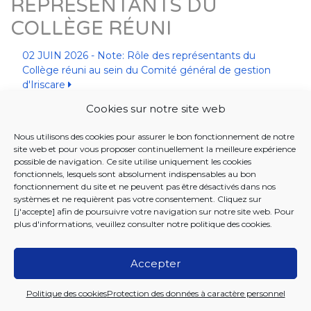
RÉPRÉSENTANTS DU
COLLÈGE RÉUNI
02 JUIN 2026 - Note: Rôle des représentants du
Collège réuni au sein du Comité général de gestion
d'Iriscare
02 JUIN 2026 - Note: Rôle des commissaires du
Cookies sur notre site web
Collège réuni au sein des organes de gestion d'Iriscare
Nous utilisons des cookies pour assurer le bon fonctionnement de notre
site web et pour vous proposer continuellement la meilleure expérience
possible de navigation. Ce site utilise uniquement les cookies
fonctionnels, lesquels sont absolument indispensables au bon
fonctionnement du site et ne peuvent pas être désactivés dans nos
systèmes et ne requièrent pas votre consentement. Cliquez sur
[j'accepte] afin de poursuivre votre navigation sur notre site web. Pour
plus d'informations, veuillez consulter notre
politique des cookies
.
Accepter
2026 Iriscare
Politique des cookies
Protection des données à caractère personnel