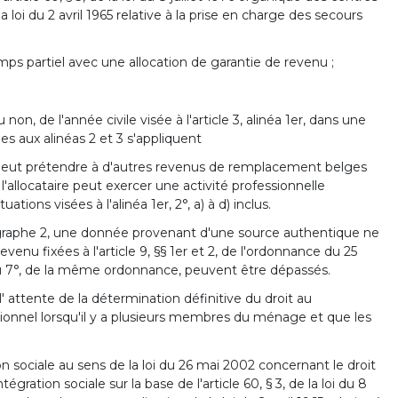
 loi du 2 avril 1965 relative à la prise en charge des secours
mps partiel avec une allocation de garantie de revenu ;
non, de l'année civile visée à l'article 3, alinéa 1er, dans une
es aux alinéas 2 et 3 s'appliquent
aire ne peut prétendre à d'autres revenus de remplacement belges
 l'allocataire peut exercer une activité professionnelle
tions visées à l'alinéa 1er, 2°, a) à d) inclus.
 paragraphe 2, une donnée provenant d'une source authentique ne
evenu fixées à l'article 9, §§ 1er et 2, de l'ordonnance du 25
 6° ou 7°, de la même ordonnance, peuvent être dépassés.
 l' attente de la détermination définitive du droit au
sionnel lorsqu'il y a plusieurs membres du ménage et que les
sociale au sens de la loi du 26 mai 2002 concernant le droit
égration sociale sur la base de l'article 60, § 3, de la loi du 8