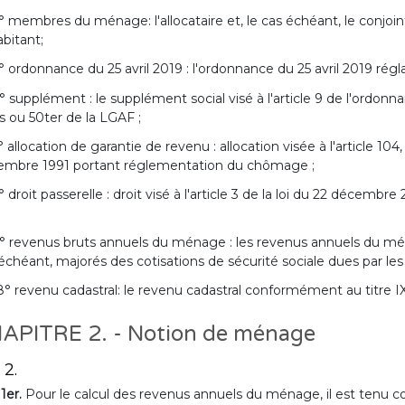
° membres du ménage: l'allocataire et, le cas échéant, le conjo
bitant;
° ordonnance du 25 avril 2019 : l'ordonnance du 25 avril 2019 réglan
° supplément : le supplément social visé à l'article 9 de l'ordonna
s ou 50ter de la LGAF ;
° allocation de garantie de revenu : allocation visée à l'article 104, §
embre 1991 portant réglementation du chômage ;
° droit passerelle : droit visé à l'article 3 de la loi du 22 décemb
° revenus bruts annuels du ménage : les revenus annuels du ménage
échéant, majorés des cotisations de sécurité sociale dues par l
8° revenu cadastral: le revenu cadastral conformément au titre I
APITRE 2. - Notion de ménage
 2.
 1er.
Pour le calcul des revenus annuels du ménage, il est ten