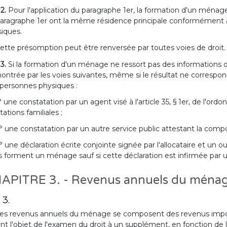
 2.
Pour l'application du paragraphe 1er, la formation d'un ménage 
aragraphe 1er ont la même résidence principale conformément a
iques.
ette présomption peut être renversée par toutes voies de droit.
 3.
Si la formation d'un ménage ne ressort pas des informations d
ntrée par les voies suivantes, même si le résultat ne correspo
personnes physiques :
° une constatation par un agent visé à l'article 35, § 1er, de l'ord
tations familiales ;
° une constatation par un autre service public attestant la comp
° une déclaration écrite conjointe signée par l'allocataire et un
ls forment un ménage sauf si cette déclaration est infirmée par u
APITRE 3. - Revenus annuels du ména
 3.
es revenus annuels du ménage se composent des revenus imposa
ant l'objet de l'examen du droit à un supplément, en fonction d