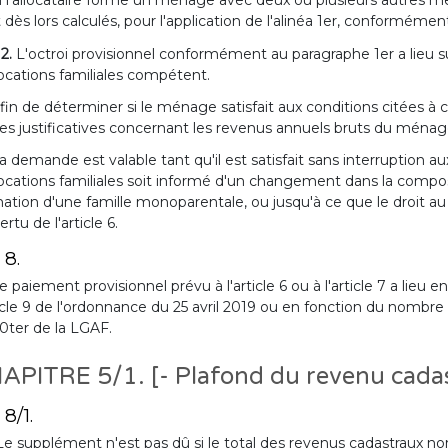
i l'allocataire forme un ménage avec deux ou plusieurs autre
 dès lors calculés, pour l'application de l'alinéa 1er, conformément 
 2.
L'octroi provisionnel conformément au paragraphe 1er a lieu s
locations familiales compétent.
fin de déterminer si le ménage satisfait aux conditions citées à
es justificatives concernant les revenus annuels bruts du ménag
a demande est valable tant qu'il est satisfait sans interruption a
locations familiales soit informé d'un changement dans la com
ation d'une famille monoparentale, ou jusqu'à ce que le droit au 
ertu de l'article 6.
 8.
e paiement provisionnel prévu à l'article 6 ou à l'article 7 a lie
ticle 9 de l'ordonnance du 25 avril 2019 ou en fonction du nombre 
0ter de la LGAF.
APITRE 5/1. [- Plafond du revenu cadas
 8/1.
Le supplément n'est pas dû si le total des revenus cadastraux