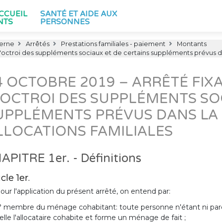
ACCUEIL
SANTÉ ET AIDE AUX
NTS
PERSONNES
terne
Arrêtés
Prestations familiales - paiement
Montants
'octroi des suppléments sociaux et de certains suppléments prévus dans
4 OCTOBRE 2019 – ARRÊTÉ FIX
’OCTROI DES SUPPLÉMENTS SOC
UPPLÉMENTS PRÉVUS DANS LA 
LLOCATIONS FAMILIALES
APITRE 1er. - Définitions
icle 1er.
our l'application du présent arrêté, on entend par:
° membre du ménage cohabitant: toute personne n'étant ni paren
elle l'allocataire cohabite et forme un ménage de fait ;