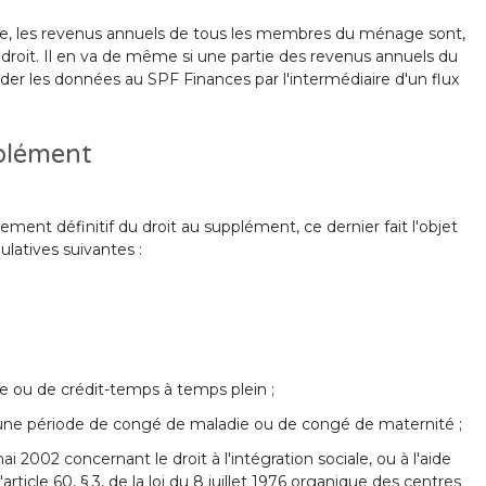
énage, les revenus annuels de tous les membres du ménage sont,
e droit. Il en va de même si une partie des revenus annuels du
er les données au SPF Finances par l'intermédiaire d'un flux
pplément
sement définitif du droit au supplément, ce dernier fait l'objet
mulatives suivantes :
te ou de crédit-temps à temps plein ;
ns une période de congé de maladie ou de congé de maternité ;
mai 2002 concernant le droit à l'intégration sociale, ou à l'aide
rticle 60, § 3, de la loi du 8 juillet 1976 organique des centres