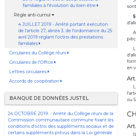
S
familiales à l'évolution du bien être
sont
Règle anti-cumul
§
d'al
4 JUILLET 2019 - Arrêté portant exécution
de l'article 27, alinéa 3, de l'ordonnance du 25
A
avril 2019 réglant l'octroi des prestations
pièc
familiales
L
Circulaires du Collège réuni
d'al
form
Circulaires de l'Office
en v
Lettres circulaires
Art.
Accords de coopération
L
l'ar
BANQUE DE DONNÉES JUSTEL
ou 5
CH
24 OCTOBRE 2019. - Arrêté du Collège réuni de la
Commission communautaire commune fixant les
Art.
conditions d'octroi des suppléments sociaux et de
certains suppléments prévus dans la Loi générale
[