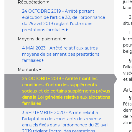
juil
Récupération
la p
24 OCTOBRE 2019 - Arrêté portant
2
exécution de l'article 32, de l'ordonnance
situ
du 25 avril 2019 réglant l'octroi des
prestations familiales
L
le m
Moyens de paiement
peu
4 MAI 2023 - Arrêté relatif aux autres
belg
moyens de paiement des prestations
familiales
§
l'al
Montants
visé
24 OCTOBRE 2019 - Arrêté fixant les
et a
conditions d'octroi des suppléments
Art.
sociaux et de certains suppléments prévus
dans la Loi générale relative aux allocations
§
familiales
l'ét
dem
3 SEPTEMBRE 2020 - Arrêté relatif à
de r
l'adaptation des montants des revenus
alin
annuels fixés dans l'ordonnance du 25 avril
2019 réglant l'octroi des prestations