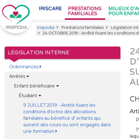
IRISCARE
PRESTATIONS
MILIEUX D'
FAMILIALES
POUR ENFA
Irispedia
Prestations familiales
Législation in
24 OCTOBRE 2019 - Arrêté fixant les conditions d
2
LÉGISLATION INTERNE
D
Ordonnances
S
Arrêtés
A
Enfant bénéficiaire
Étudiant
CH
9 JUILLET 2019 - Arrêté fixant les
Art
conditions d'octroi des allocations
familiales au bénéfice d' enfants qui
P
suivent des cours ou sont engagés dans
1
une formation
laqu