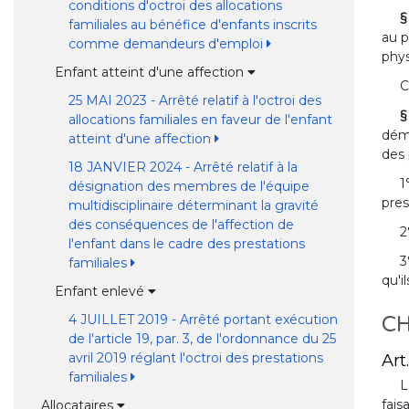
conditions d'octroi des allocations
§
familiales au bénéfice d'enfants inscrits
au p
comme demandeurs d'emploi
phys
Enfant atteint d'une affection
C
25 MAI 2023 - Arrêté relatif à l'octroi des
§
allocations familiales en faveur de l'enfant
démo
atteint d'une affection
des 
18 JANVIER 2024 - Arrêté relatif à la
1
désignation des membres de l'équipe
pres
multidisciplinaire déterminant la gravité
des conséquences de l'affection de
2
l'enfant dans le cadre des prestations
3
familiales
qu'i
Enfant enlevé
4 JUILLET 2019 - Arrêté portant exécution
CH
de l'article 19, par. 3, de l'ordonnance du 25
avril 2019 réglant l'octroi des prestations
Art.
familiales
L
fais
Allocataires