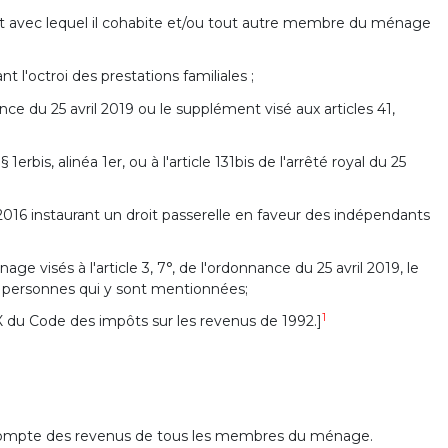
int avec lequel il cohabite et/ou tout autre membre du ménage
t l'octroi des prestations familiales ;
nce du 25 avril 2019 ou le supplément visé aux articles 41,
 1erbis, alinéa 1er, ou à l'article 131bis de l'arrêté royal du 25
re 2016 instaurant un droit passerelle en faveur des indépendants
 visés à l'article 3, 7°, de l'ordonnance du 25 avril 2019, le
es personnes qui y sont mentionnées;
1
X du Code des impôts sur les revenus de 1992.]
u compte des revenus de tous les membres du ménage.