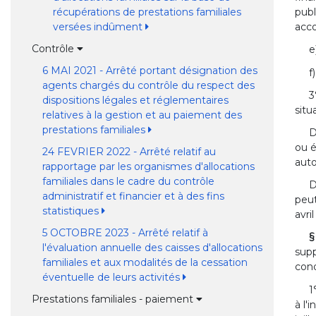
récupérations de prestations familiales
publ
versées indûment
acco
Contrôle
e
6 MAI 2021 - Arrêté portant désignation des
f
agents chargés du contrôle du respect des
3
dispositions légales et réglementaires
situ
relatives à la gestion et au paiement des
prestations familiales
D
ou é
24 FEVRIER 2022 - Arrêté relatif au
auto
rapportage par les organismes d'allocations
familiales dans le cadre du contrôle
D
administratif et financier et à des fins
peut
statistiques
avri
5 OCTOBRE 2023 - Arrêté relatif à
§
l'évaluation annuelle des caisses d'allocations
supp
familiales et aux modalités de la cessation
cond
éventuelle de leurs activités
1
Prestations familiales - paiement
à l'