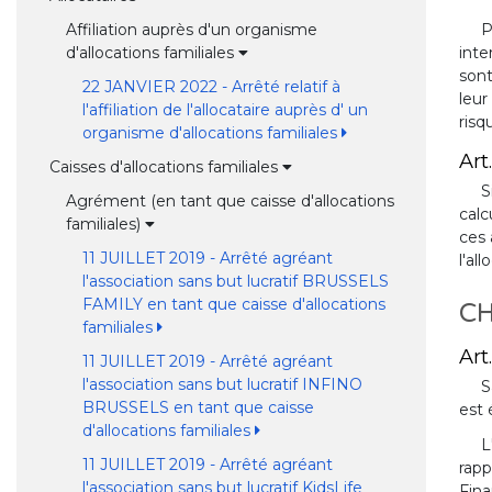
Affiliation auprès d'un organisme
P
d'allocations familiales
inte
sont
22 JANVIER 2022 - Arrêté relatif à
leur
l'affiliation de l'allocataire auprès d' un
risq
organisme d'allocations familiales
Art.
Caisses d'allocations familiales
S
Agrément (en tant que caisse d'allocations
calc
familiales)
ces 
11 JUILLET 2019 - Arrêté agréant
l'al
l'association sans but lucratif BRUSSELS
FAMILY en tant que caisse d'allocations
CH
familiales
Art.
11 JUILLET 2019 - Arrêté agréant
l'association sans but lucratif INFINO
S
BRUSSELS en tant que caisse
est 
d'allocations familiales
L
11 JUILLET 2019 - Arrêté agréant
rapp
l'association sans but lucratif KidsLife
Fina