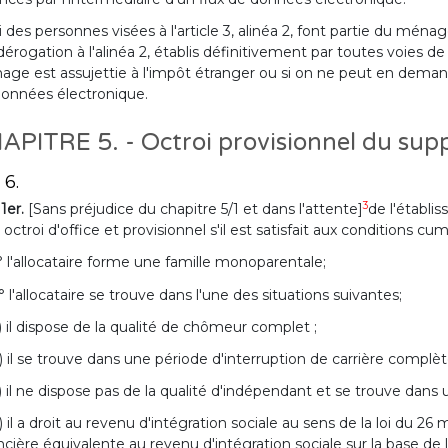
i des personnes visées à l'article 3, alinéa 2, font partie du m
dérogation à l'alinéa 2, établis définitivement par toutes voies d
ge est assujettie à l'impôt étranger ou si on ne peut en demand
onnées électronique.
APITRE 5. - Octroi provisionnel du su
 6.
3
 1er.
[Sans préjudice du chapitre 5/1 et dans l'attente]
de l'établis
 octroi d'office et provisionnel s'il est satisfait aux conditions cu
° l'allocataire forme une famille monoparentale;
° l'allocataire se trouve dans l'une des situations suivantes;
) il dispose de la qualité de chômeur complet ;
) il se trouve dans une période d'interruption de carrière complè
) il ne dispose pas de la qualité d'indépendant et se trouve da
) il a droit au revenu d'intégration sociale au sens de la loi du 26 
ncière équivalente au revenu d'intégration sociale sur la base de l'a