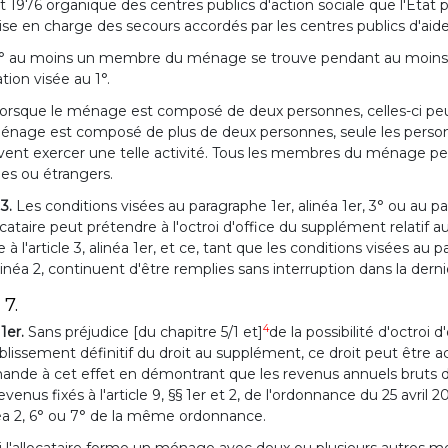
let 1976 organique des centres publics d'action sociale que l'Etat p
rise en charge des secours accordés par les centres publics d'aide
° au moins un membre du ménage se trouve pendant au moins 6 mois
ation visée au 1°.
orsque le ménage est composé de deux personnes, celles-ci peuv
énage est composé de plus de deux personnes, seule les personnes
vent exercer une telle activité. Tous les membres du ménage 
es ou étrangers.
 3.
Les conditions visées au paragraphe 1er, alinéa 1er, 3° ou au par
locataire peut prétendre à l'octroi d'office du supplément relatif
e à l'article 3, alinéa 1er, et ce, tant que les conditions visées au p
linéa 2, continuent d'être remplies sans interruption dans la der
 7.
4
 1er.
Sans préjudice [du chapitre 5/1 et]
de la possibilité d'octroi d
ablissement définitif du droit au supplément, ce droit peut être acc
ande à cet effet en démontrant que les revenus annuels brut
evenus fixés à l'article 9, §§ 1er et 2, de l'ordonnance du 25 avril
éa 2, 6° ou 7° de la même ordonnance.