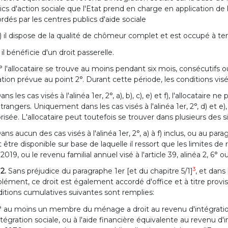
ics d'action sociale que l'Etat prend en charge en application de la
rdés par les centres publics d'aide sociale
) il dispose de la qualité de chômeur complet et est occupé à te
) il bénéficie d'un droit passerelle.
° l'allocataire se trouve au moins pendant six mois, consécutifs ou 
ation prévue au point 2°. Durant cette période, les conditions visé
ans les cas visés à l'alinéa 1er, 2°, a), b), c), e) et f), l'allocat
trangers. Uniquement dans les cas visés à l'alinéa 1er, 2°, d) et e),
risée. L'allocataire peut toutefois se trouver dans plusieurs des situa
ans aucun des cas visés à l'alinéa 1er, 2°, a) à f) inclus, ou au
 être disponible sur base de laquelle il ressort que les limites de r
l 2019, ou le revenu familial annuel visé à l'article 39, alinéa 2,
3
 2.
Sans préjudice du paragraphe 1er [et du chapitre 5/1]
, et dans
lément, ce droit est également accordé d'office et à titre provi
itions cumulatives suivantes sont remplies:
° au moins un membre du ménage a droit au revenu d'intégration 
intégration sociale, ou à l'aide financière équivalente au revenu d'int