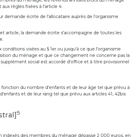
s membres du ménage, les revenus annuels bruts du ménage
aux règles fixées à l'article 4.
ur demande écrite de l'allocataire auprès de l'organisme
 cet article, la demande écrite s'accompagne de toutes les
e.
ux conditions visées au § 1er ou jusqu'à ce que l'organisme
position du ménage et que ce changement ne concerne pas la
supplément social est accordé d'office et à titre provisionnel
u en fonction du nombre d'enfants et de leur âge tel que prévu à
d'enfants et de leur rang tel que prévu aux articles 41, 42bis
5
tral]
 non indexés des membres du ménage dépasse 2 000 euros, en