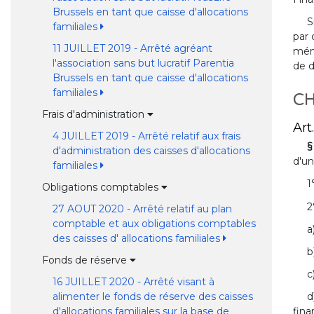
Brussels en tant que caisse d'allocations
S
familiales
par 
11 JUILLET 2019 - Arrêté agréant
ména
l'association sans but lucratif Parentia
de d
Brussels en tant que caisse d'allocations
familiales
CH
Frais d'administration
Art.
4 JUILLET 2019 - Arrêté relatif aux frais
§
d'administration des caisses d'allocations
d'un
familiales
1
Obligations comptables
2
27 AOUT 2020 - Arrêté relatif au plan
comptable et aux obligations comptables
a
des caisses d' allocations familiales
b
Fonds de réserve
c
16 JUILLET 2020 - Arrêté visant à
alimenter le fonds de réserve des caisses
d
d'allocations familiales sur la base de
fina