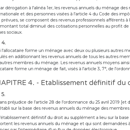
ar dérogation à l'alinéa 1er, les revenus annuels du ménage de
rnationale et des personnes visées à l'article 4 du Code des impô
 prévues, se composent des revenus professionnels afférents à l
 montant total diminué des cotisations personnelles au profit de l
ues sociaux.
 4.
i l'allocataire forme un ménage avec deux ou plusieurs autres
ulés en additionnant les revenus annuels de tous les autres me
autres membres du ménage. Les revenus annuels moyens ainsi o
locataire forme un ménage de fait, visés à l'article 3, 7°, de l'ordo
APITRE 4. - Etablissement définitif du
 5.
ans préjudice de l'article 28 de l'ordonnance du 25 avril 2019 [et d
établi sur la base des revenus annuels du ménage des membres
'établissement définitif du droit au supplément a lieu sur la base 
ortent les revenus annuels du ménage et qui sont demandées à ce
nces par l'intermédiaire d'un flux de données électronique.