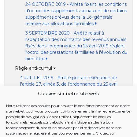
24 OCTOBRE 2019 - Arrêté fixant les conditions
d'octroi des suppléments sociaux et de certains
suppléments prévus dans la Loi générale
relative aux allocations familiales
3 SEPTEMBRE 2020 - Arrêté relatif à
l'adaptation des montants des revenus annuels
fixés dans l'ordonnance du 25 avril 2019 réglant
l'octroi des prestations familiales à l'évolution du
bien être
Règle anti-cumul
4 JUILLET 2019 - Arrêté portant exécution de
l'article 27, alinéa 3, de l'ordonnance du 25 avril
2019 réglant l'octroi des prestations familiales
Cookies sur notre site web
Circulaires du Collège réuni
Nous utilisons des cookies pour assurer le bon fonctionnement de notre
Circulaires de l'Office
site web et pour vous proposer continuellement la meilleure expérience
possible de navigation. Ce site utilise uniquement les cookies
Lettres circulaires
fonctionnels, lesquels sont absolument indispensables au bon
fonctionnement du site et ne peuvent pas être désactivés dans nos
Accords de coopération
systèmes et ne requièrent pas votre consentement. Cliquez sur