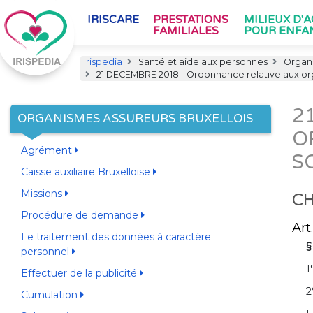
IRISCARE
PRESTATIONS
MILIEUX D'
FAMILIALES
POUR ENFA
Irispedia
Santé et aide aux personnes
Organi
21 DECEMBRE 2018 - Ordonnance relative aux org
2
ORGANISMES ASSUREURS BRUXELLOIS
O
Agrément
S
Caisse auxiliaire Bruxelloise
Missions
CH
Procédure de demande
Art
Le traitement des données à caractère
§
personnel
1
Effectuer de la publicité
2
Cumulation