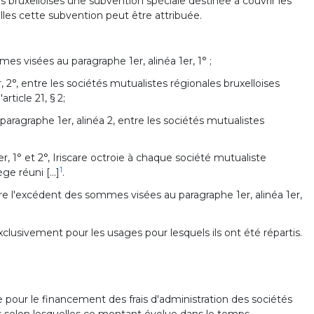
 bruxelloises une subvention spéciale destinée à couvrir les
lles cette subvention peut être attribuée.
es visées au paragraphe 1er, alinéa 1er, 1° ;
r, 2°, entre les sociétés mutualistes régionales bruxelloises
rticle 21, § 2;
 paragraphe 1er, alinéa 2, entre les sociétés mutualistes
, 1° et 2°, Iriscare octroie à chaque société mutualiste
1
e réuni [...]
.
are l'excédent des sommes visées au paragraphe 1er, alinéa 1er,
exclusivement pour les usages pour lesquels ils ont été répartis.
 pour le financement des frais d'administration des sociétés
és selon lesquelles ce montant évolue dans le temps.