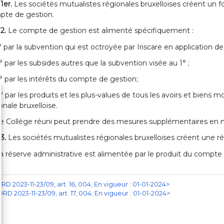
 1er.
Les sociétés mutualistes régionales bruxelloises créent un fo
pte de gestion.
 2.
Le compte de gestion est alimenté spécifiquement :
° par la subvention qui est octroyée par Iriscare en application de l'a
° par les subsides autres que la subvention visée au 1° ;
° par les intérêts du compte de gestion;
° par les produits et les plus-values de tous les avoirs et biens 
onale bruxelloise.
e Collège réuni peut prendre des mesures supplémentaires en ma
 3.
Les sociétés mutualistes régionales bruxelloises créent une ré
a réserve administrative est alimentée par le produit du compte 
RD 2023-11-23/09, art. 16, 004; En vigueur : 01-01-2024>
ORD 2023-11-23/09, art. 17, 004; En vigueur : 01-01-2024>