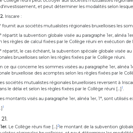
e Collège réuni peut octroyer aux sociétés mutualistes régionales
s d'investissement, et peut déterminer les modalités selon lesque
 2.
Iriscare :
° fournit aux sociétés mutualistes régionales bruxelloises les somm
° répartit la subvention globale visée au paragraphe 1er, alinéa 1e
n les règles de calcul fixées par le Collège réuni en exécution de l'a
° répartit, le cas échéant, la subvention spéciale globale visée au
onales bruxelloises selon les règles fixées par le Collège réuni.
n ce qui concerne les sommes visées au paragraphe 1er, alinéa 1er
onale bruxelloise des acomptes selon les règles fixées par le Collèg
es sociétés mutualistes régionales bruxelloises reversent à Irisc
1
dans le délai et selon les règles fixées par le Collège réuni [...]
.
es montants visés au paragraphe 1er, alinéa 1er, 1°, sont utilisés 
1
..]
 21.
2
 1er.
Le Collège réuni fixe [...]
le montant de la subvention globale
alistes régionales bruxelloises, et peut déterminer les modalit