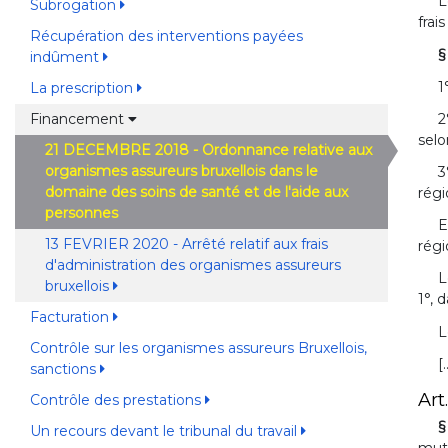
L
Subrogation
frai
Récupération des interventions payées
§
indûment
1
La prescription
2
Financement
selo
21 DECEMBRE 2018 - Ordonnance relative aux
organismes assureurs bruxellois dans le
3
domaine des soins de santé et de l'aide aux
régi
personnes
E
13 FEVRIER 2020 - Arrêté relatif aux frais
régi
d'administration des organismes assureurs
L
bruxellois
1°, 
Facturation
L
Contrôle sur les organismes assureurs Bruxellois,
[.
sanctions
Art.
Contrôle des prestations
§
Un recours devant le tribunal du travail
mutu