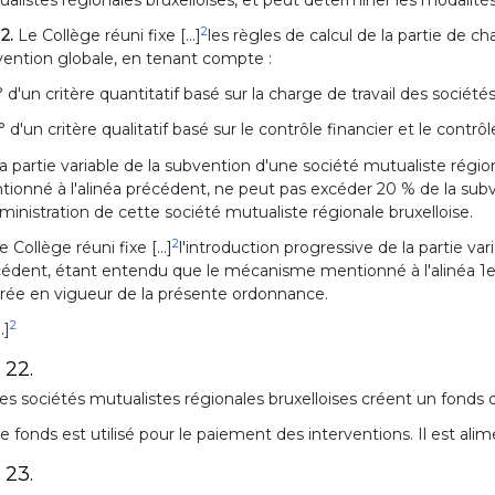
2
 2.
Le Collège réuni fixe [...]
les règles de calcul de la partie de c
ention globale, en tenant compte :
° d'un critère quantitatif basé sur la charge de travail des société
° d'un critère qualitatif basé sur le contrôle financier et le contrôle
a partie variable de la subvention d'une société mutualiste régiona
ionné à l'alinéa précédent, ne peut pas excéder 20 % de la subv
ministration de cette société mutualiste régionale bruxelloise.
2
e Collège réuni fixe [...]
l'introduction progressive de la partie va
édent, étant entendu que le mécanisme mentionné à l'alinéa 1er,
trée en vigueur de la présente ordonnance.
2
..]
. 22.
es sociétés mutualistes régionales bruxelloises créent un fonds d
e fonds est utilisé pour le paiement des interventions. Il est alimen
. 23.