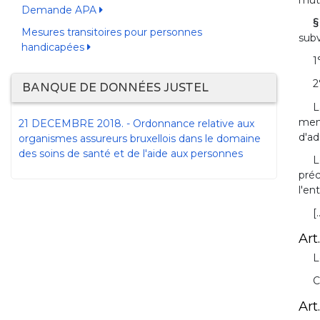
Demande APA
§
Mesures transitoires pour personnes
subv
handicapées
1
2
BANQUE DE DONNÉES JUSTEL
L
ment
21 DECEMBRE 2018. - Ordonnance relative aux
d'ad
organismes assureurs bruxellois dans le domaine
des soins de santé et de l'aide aux personnes
L
préc
l'en
[.
Art
L
C
Art