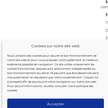
§
com
§
1
2
3
Cookies sur notre site web
4
régi
Nous utilisons des cookies pour assurer le bon fonctionnement de
L
notre site web et pour vous proposer continuellement la meilleure
expérience possible de navigation. Ce site utilise uniquement les
§
cookies fonctionnels, lesquels sont absolument indispensables au
bon fonctionnement du site et ne peuvent pas être désactivés dans
L
nos systèmes et ne requièrent pas votre consentement. Cliquez sur
[j'accepte] afin de poursuivre votre navigation sur notre site web.
Pour plus d'informations, veuillez consulter notre
politique des
1
<O
cookies
.
2
<
Accepter