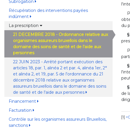
Subrogation
l'in
Récupération des interventions payées
P
indûment
obte
La prescription
du p
21 DECEMBRE 2018 - Ordonnance relative aux
§
organismes assureurs bruxellois dans le
pres
domaine des soins de santé et de l'aide aux
P
personnes
par
22 JUIN 2023 - Arrêté portant exécution des
§
articles 18, par. 1, alinéa 2 et par. 4, alinéa 1er, 2°
l'in
et alinéa 2, et 19, par. 5 de l'ordonnance du 21
peut
décembre 2018 relative aux organismes
assureurs bruxellois dans le domaine des soins
§
de santé et de l'aide aux personnes
de l
diri
Financement
Facturation
1
<O
Contrôle sur les organismes assureurs Bruxellois,
sanctions