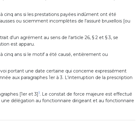
é à cinq ans si les prestations payées indûment ont été
fausses ou sciemment incomplètes de l'assuré bruxellois [ou
ait d'un agrément au sens de l'article 26, § 2 et § 3, se
stion est apparu.
 à cinq ans si le motif a été causé, entièrement ou
voi portant une date certaine qui concerne expressément
nnée aux paragraphes 1er à 3. L'interruption de la prescription
1
graphes [1er et 3]
. Le constat de force majeure est effectué
t une délégation au fonctionnaire dirigeant et au fonctionnaire