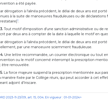
tervention a été payée.
ar dérogation à l'alinéa précédent, le délai de deux ans est port
nues à la suite de manoeuvres frauduleuses ou de déclarations 
1
restataire]
.
 3.
Tout motif d'imposition d'une sanction administrative ou de retr
crit par deux ans à compter de la date à laquelle le motif en que
ar dérogation à l'alinéa précédent, le délai de deux ans est porté
tiellement, par une manoeuvre sciemment frauduleuse.
 4.
Une lettre recommandée, un courrier électronique ou tout en
tervention ou le motif concerné interrompt la prescription mentio
 être renouvelée.
 5.
La force majeure suspend la prescription mentionnée aux para
a manière fixée par le Collège réuni, qui peut accorder à cet effe
geant adjoint d'Iriscare.
RD 2023-11-23/09, art. 15, 004; En vigueur : 01-01-2024>