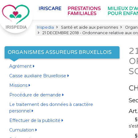
IRISCARE
PRESTATIONS
MILIEUX D'
FAMILIALES
POUR ENFA
Irispedia
Santé et aide aux personnes
Organi
21 DECEMBRE 2018 - Ordonnance relative aux org
2
ORGANISMES ASSUREURS BRUXELLOIS
O
Agrément
S
Caisse auxiliaire Bruxelloise
Missions
CH
Procédure de demande
Sec
Le traitement des données à caractère
Art.
personnel
§
Effectuer de la publicité
s'es
Cumulation
§