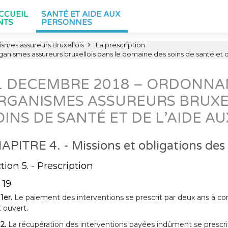
ACCUEIL
SANTÉ ET AIDE AUX
NTS
PERSONNES
smes assureurs Bruxellois
La prescription
anismes assureurs bruxellois dans le domaine des soins de santé et 
1 DECEMBRE 2018 – ORDONNAN
RGANISMES ASSUREURS BRUXE
OINS DE SANTÉ ET DE L’AIDE 
APITRE 4. - Missions et obligations des
tion 5. - Prescription
 19.
 1er.
Le paiement des interventions se prescrit par deux ans à comp
t ouvert.
 2.
La récupération des interventions payées indûment se prescrit