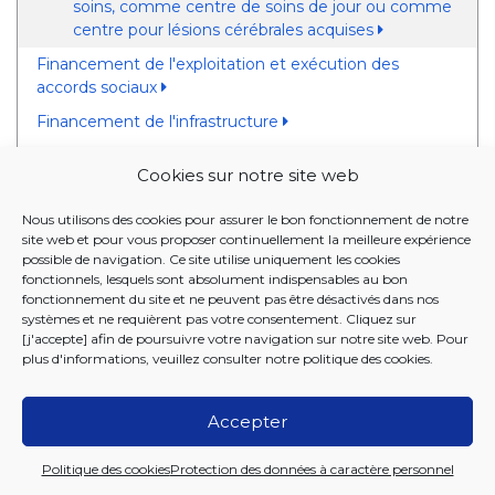
soins, comme centre de soins de jour ou comme
centre pour lésions cérébrales acquises
Financement de l'exploitation et exécution des
accords sociaux
Financement de l'infrastructure
Contrôle des prix
Cookies sur notre site web
UNITÉ ADAPTÉ DES AÎNÉS
Nous utilisons des cookies pour assurer le bon fonctionnement de notre
site web et pour vous proposer continuellement la meilleure expérience
DÉSORIENTÉS OU
possible de navigation. Ce site utilise uniquement les cookies
PRÉSENTANT DES TROUBLES
fonctionnels, lesquels sont absolument indispensables au bon
fonctionnement du site et ne peuvent pas être désactivés dans nos
COGNITIFS MAJEURS OU
systèmes et ne requièrent pas votre consentement. Cliquez sur
[j'accepte] afin de poursuivre votre navigation sur notre site web. Pour
DIAGNOSTIQUÉS DÉMENTS
plus d'informations, veuillez consulter notre
politique des cookies
.
Accepter
2026 Iriscare
Politique des cookies
Protection des données à caractère personnel