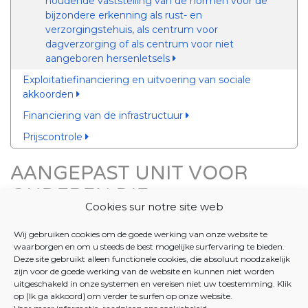
houdende vaststelling van de normen voor de
bijzondere erkenning als rust- en
verzorgingstehuis, als centrum voor
dagverzorging of als centrum voor niet
aangeboren hersenletsels
Exploitatiefinanciering en uitvoering van sociale
akkoorden
Financiering van de infrastructuur
Prijscontrole
AANGEPAST UNIT VOOR
OUDEREN DIE
Cookies sur notre site web
GEDESORIËNTEERD ZIJN,
Wij gebruiken cookies om de goede werking van onze website te
GROTE COGNITIEVE
waarborgen en om u steeds de best mogelijke surfervaring te bieden.
PROBLEMEN HEBBEN OF BIJ
Deze site gebruikt alleen functionele cookies, die absoluut noodzakelijk
zijn voor de goede werking van de website en kunnen niet worden
WIE DEMENTIE IS
uitgeschakeld in onze systemen en vereisen niet uw toestemming. Klik
op [Ik ga akkoord] om verder te surfen op onze website.