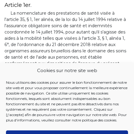
Article 1er.
La nomenclature des prestations de santé visée à
l'article 35, § 1, 1er alinéa, de la loi du 14 juillet 1994 relative à
l'assurance obligatoire soins de santé et indemnités
coordonnée le 14 juillet 1994, pour autant qu'il s'agisse des
aides à la mobilité telles que visées à l'article 3, § 1, alinéa 1,
6°, de l'ordonnance du 21 décembre 2018 relative aux
organismes assureurs bruxellois dans le domaine des soins
de santé et de l'aide aux personnes, est établie
conformément aux dispositions de l'annexe du présent
arrêté.
Cookies sur notre site web
Nous utilisons des cookies pour assurer le bon fonctionnement de notre
BANQUE DE DONNÉES JUSTEL
site web et pour vous proposer continuellement la meilleure expérience
possible de navigation. Ce site utilise uniquement les cookies
19 DECEMBRE 2019. - Arrêté du Collège réuni de la
fonctionnels, lesquels sont absolument indispensables au bon
fonctionnement du site et ne peuvent pas être désactivés dans nos
Commission communautaire commune établissant la
systèmes et ne requièrent pas votre consentement. Cliquez sur
nomenclature des aides à la mobilité
[j'accepte] afin de poursuivre votre navigation sur notre site web. Pour
plus d'informations, veuillez consulter notre
politique des cookies
.