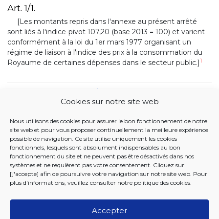
Art. 1/1.
[Les montants repris dans l'annexe au présent arrêté
sont liés à l'indice-pivot 107,20 (base 2013 = 100) et varient
conformément à la loi du 1er mars 1977 organisant un
régime de liaison à l'indice des prix à la consommation du
1
Royaume de certaines dépenses dans le secteur public.]
1
<Inséré par ARR 2021-12-16/20, art. 1, 002; En vigueur : 01-01-
Cookies sur notre site web
2022>
Nous utilisons des cookies pour assurer le bon fonctionnement de notre
BANQUE DE DONNÉES JUSTEL
site web et pour vous proposer continuellement la meilleure expérience
possible de navigation. Ce site utilise uniquement les cookies
19 DECEMBRE 2019. - Arrêté du Collège réuni de la
fonctionnels, lesquels sont absolument indispensables au bon
fonctionnement du site et ne peuvent pas être désactivés dans nos
Commission communautaire commune établissant la
systèmes et ne requièrent pas votre consentement. Cliquez sur
nomenclature des aides à la mobilité
[j'accepte] afin de poursuivre votre navigation sur notre site web. Pour
plus d'informations, veuillez consulter notre
politique des cookies
.
Accepter