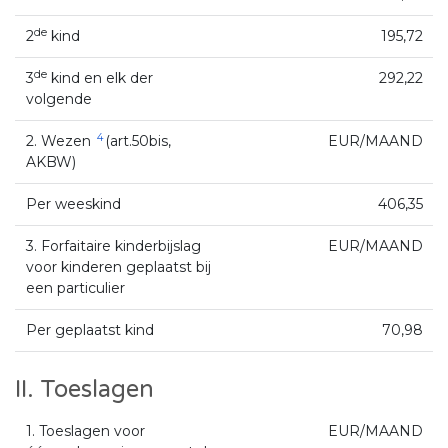
de
2
kind
195,72
de
3
kind en elk der
292,22
volgende
4
2. Wezen
(art.50bis,
EUR/MAAND
AKBW)
Per weeskind
406,35
3. Forfaitaire kinderbijslag
EUR/MAAND
voor kinderen geplaatst bij
een particulier
Per geplaatst kind
70,98
II. Toeslagen
1. Toeslagen voor
EUR/MAAND