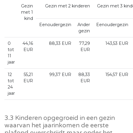
Gezin
Gezin met 2 kinderen
Gezin met 3 kind
met 1
kind
Eenoudergezin
Ander
Eenoudergezin
gezin
0
44,16
88,33 EUR
77,29
143,53 EUR
tot
EUR
EUR
11
jaar
12
55,21
99,37 EUR
88,33
154,57 EUR
tot
EUR
EUR
24
jaar
3.3 Kinderen opgegroeid in een gezin
waarvan het jaarinkomen de eerste
plafond overschrijdt maar onder het