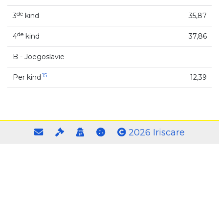
de
3
kind
35,87
de
4
kind
37,86
B - Joegoslavië
15
Per kind
12,39
2026 Iriscare