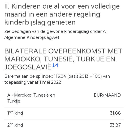
II. Kinderen die al voor een volledige
maand in een andere regeling
kinderbijslag genieten
Zie bedragen van de gewone kinderbijslag onder A.
Algemene Kinderbijslagwet
BILATERALE OVEREENKOMST MET
MAROKKO, TUNESIË, TURKIJE EN
14
JOEGOSLAVIË
Barema aan de spilindex 116,04 (basis 2013 = 100) van
toepassing vanaf 1 mei 2022
A - Marokko, Tunesië en
EUR/MAAND
Turkije
ste
1
kind
31,88
de
2
kind
33,87