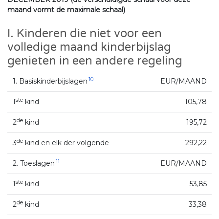
maand vormt de maximale schaal)
I. Kinderen die niet voor een
volledige maand kinderbijslag
genieten in een andere regeling
10
1. Basiskinderbijslagen
EUR/MAAND
ste
1
kind
105,78
de
2
kind
195,72
de
3
kind en elk der volgende
292,22
11
2. Toeslagen
EUR/MAAND
ste
1
kind
53,85
de
2
kind
33,38