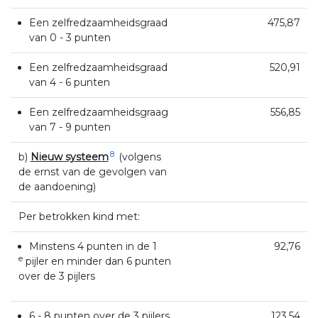
Een zelfredzaamheidsgraad
475,87
van 0 - 3 punten
Een zelfredzaamheidsgraad
520,91
van 4 - 6 punten
Een zelfredzaamheidsgraag
556,85
van 7 - 9 punten
8
b)
Nieuw systeem
(volgens
de ernst van de gevolgen van
de aandoening)
Per betrokken kind met:
Minstens 4 punten in de 1
92,76
e
pijler en minder dan 6 punten
over de 3 pijlers
6 - 8 punten over de 3 pijlers
123,54