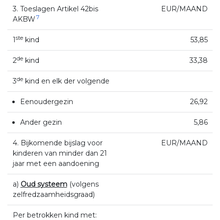
3. Toeslagen Artikel 42bis
EUR/MAAND
7
AKBW
ste
1
kind
53,85
de
2
kind
33,38
de
3
kind en elk der volgende
Eenoudergezin
26,92
Ander gezin
5,86
4. Bijkomende bijslag voor
EUR/MAAND
kinderen van minder dan 21
jaar met een aandoening
a)
Oud systeem
(volgens
zelfredzaamheidsgraad)
Per betrokken kind met: