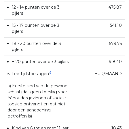
12 - 14 punten over de 3
475,87
pijlers
15 - 17 punten over de 3
541,10
pijlers
18 - 20 punten over de 3
579,75
pijlers
+ 20 punten over de 3 pijlers
618,40
9
5. Leeftijdstoeslagen
EUR/MAAND
a) Eerste kind van de gewone
schaal (dat geen toeslag voor
éénoudergezinnen of sociale
toeslag ontvangt en dat niet
door een aandoening
getroffen is)
Kind van 6 tot en met 11 jaar
18,43