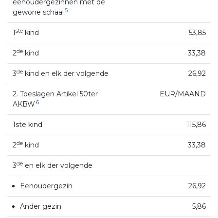
éénoudergezinnen met de
5
gewone schaal
ste
1
kind
53,85
de
2
kind
33,38
de
3
kind en elk der volgende
26,92
2. Toeslagen Artikel 50ter
EUR/MAAND
6
AKBW
1ste kind
115,86
de
2
kind
33,38
de
3
en elk der volgende
Eenoudergezin
26,92
Ander gezin
5,86