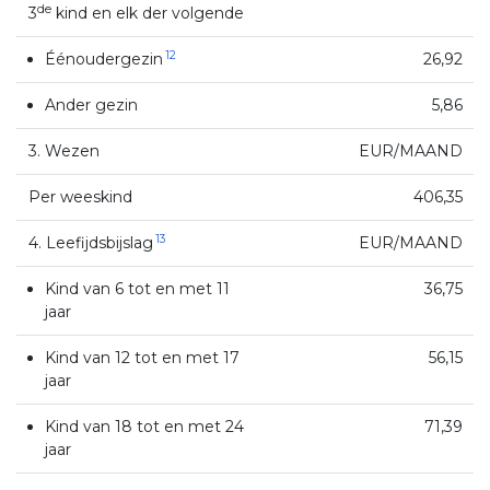
de
3
kind en elk der volgende
12
Éénoudergezin
26,92
Ander gezin
5,86
3. Wezen
EUR/MAAND
Per weeskind
406,35
13
4. Leefijdsbijslag
EUR/MAAND
Kind van 6 tot en met 11
36,75
jaar
Kind van 12 tot en met 17
56,15
jaar
Kind van 18 tot en met 24
71,39
jaar