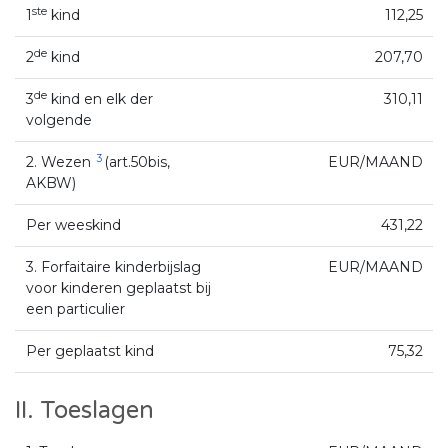
ste
1
kind
112,25
de
2
kind
207,70
de
3
kind en elk der
310,11
volgende
3
2. Wezen
(art.50bis,
EUR/MAAND
AKBW)
Per weeskind
431,22
3. Forfaitaire kinderbijslag
EUR/MAAND
voor kinderen geplaatst bij
een particulier
Per geplaatst kind
75,32
II. Toeslagen