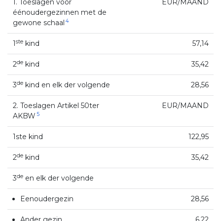
1. Toeslagen voor
EUR/MAAND
éénoudergezinnen met de
4
gewone schaal
ste
1
kind
57,14
de
2
kind
35,42
de
3
kind en elk der volgende
28,56
2. Toeslagen Artikel 50ter
EUR/MAAND
5
AKBW
1ste kind
122,95
de
2
kind
35,42
de
3
en elk der volgende
Eenoudergezin
28,56
Ander gezin
6,22