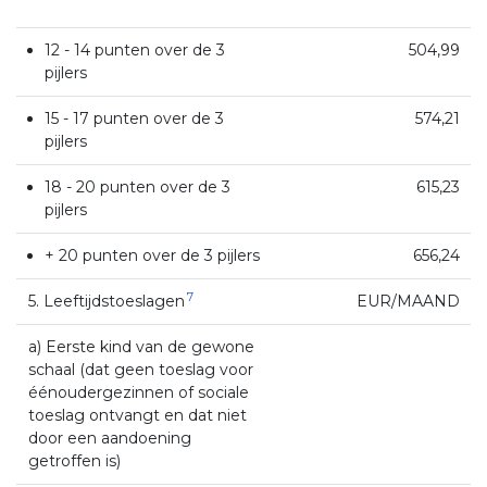
12 - 14 punten over de 3
504,99
pijlers
15 - 17 punten over de 3
574,21
pijlers
18 - 20 punten over de 3
615,23
pijlers
+ 20 punten over de 3 pijlers
656,24
7
5. Leeftijdstoeslagen
EUR/MAAND
a) Eerste kind van de gewone
schaal (dat geen toeslag voor
éénoudergezinnen of sociale
toeslag ontvangt en dat niet
door een aandoening
getroffen is)