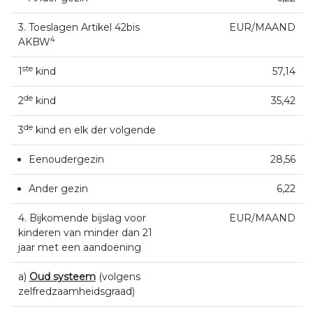
3. Toeslagen Artikel 42bis
EUR/MAAND
4
AKBW
ste
1
kind
57,14
de
2
kind
35,42
de
3
kind en elk der volgende
Eenoudergezin
28,56
Ander gezin
6,22
4. Bijkomende bijslag voor
EUR/MAAND
kinderen van minder dan 21
jaar met een aandoening
a)
Oud systeem
(volgens
zelfredzaamheidsgraad)