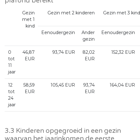
plafond bereikt
Gezin
Gezin met 2 kinderen
Gezin met 3 kind
met 1
kind
Eenoudergezin
Ander
Eenoudergezin
gezin
0
46,87
93,74 EUR
82,02
152,32 EUR
tot
EUR
EUR
11
jaar
12
58,59
105,45 EUR
93,74
164,04 EUR
tot
EUR
EUR
24
jaar
3.3 Kinderen opgegroeid in een gezin
waarvan het jaarinkomen de eerste