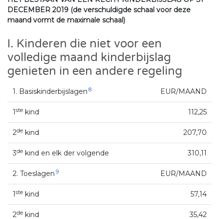
DECEMBER 2019 (de verschuldigde schaal voor deze
maand vormt de maximale schaal)
I. Kinderen die niet voor een
volledige maand kinderbijslag
genieten in een andere regeling
8
1. Basiskinderbijslagen
EUR/MAAND
ste
1
kind
112,25
de
2
kind
207,70
de
3
kind en elk der volgende
310,11
9
2. Toeslagen
EUR/MAAND
ste
1
kind
57,14
de
2
kind
35,42