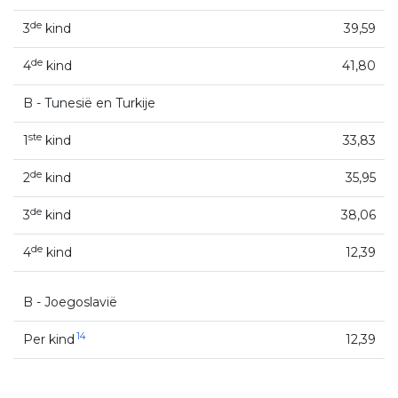
de
3
kind
39,59
de
4
kind
41,80
B - Tunesië en Turkije
ste
1
kind
33,83
de
2
kind
35,95
de
3
kind
38,06
de
4
kind
12,39
B - Joegoslavië
14
Per kind
12,39