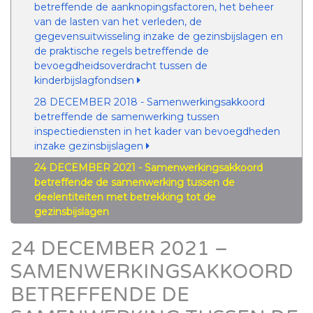
betreffende de aanknopingsfactoren, het beheer
van de lasten van het verleden, de
gegevensuitwisseling inzake de gezinsbijslagen en
de praktische regels betreffende de
bevoegdheidsoverdracht tussen de
kinderbijslagfondsen
28 DECEMBER 2018 - Samenwerkingsakkoord
betreffende de samenwerking tussen
inspectiediensten in het kader van bevoegdheden
inzake gezinsbijslagen
24 DECEMBER 2021 - Samenwerkingsakkoord
betreffende de samenwerking tussen de
deelentiteiten met betrekking tot de
gezinsbijslagen
24 DECEMBER 2021 –
SAMENWERKINGSAKKOORD
BETREFFENDE DE