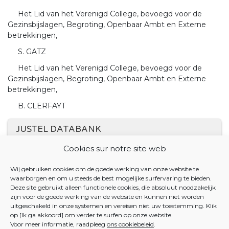
Het Lid van het Verenigd College, bevoegd voor de
Gezinsbijslagen, Begroting, Openbaar Ambt en Externe
betrekkingen,
S. GATZ
Het Lid van het Verenigd College, bevoegd voor de
Gezinsbijslagen, Begroting, Openbaar Ambt en Externe
betrekkingen,
B. CLERFAYT
JUSTEL DATABANK
Cookies sur notre site web
24 DECEMBER 2021. - Samenwerkingsakkoord van 24
december 2021 tussen de Vlaamse Gemeenschap, het
Wij gebruiken cookies om de goede werking van onze website te
Waalse Gewest, de Gemeen-schappelijke
waarborgen en om u steeds de best mogelijke surfervaring te bieden.
Gemeenschapscommissie en de Duitstalige
Deze site gebruikt alleen functionele cookies, die absoluut noodzakelijk
zijn voor de goede werking van de website en kunnen niet worden
Gemeenschap betreffende de samenwerking tussen de
uitgeschakeld in onze systemen en vereisen niet uw toestemming. Klik
deelentiteiten met betrekking tot de gezinsbijslagen
op [Ik ga akkoord] om verder te surfen op onze website.
Voor meer informatie, raadpleeg
ons cookiebeleid
.