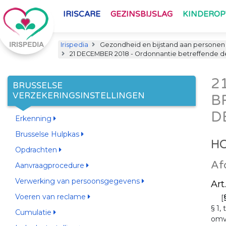
IRISCARE
GEZINSBIJSLAG
KINDERO
Irispedia
Gezondheid en bijstand aan personen
21 DECEMBER 2018 - Ordonnantie betreffende de
2
BRUSSELSE
VERZEKERINGSINSTELLINGEN
B
D
Erkenning
Brusselse Hulpkas
HO
Opdrachten
Af
Aanvraagprocedure
Verwerking van persoonsgegevens
Ar
Voeren van reclame
[
§ 1,
Cumulatie
omv