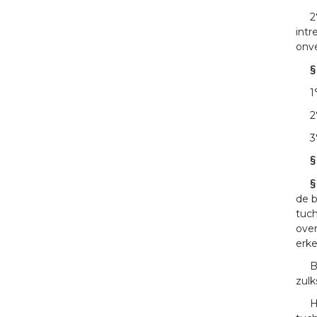
2
intr
onv
§
1
2
3
§
§
de b
tuch
over
erke
B
zulk
H