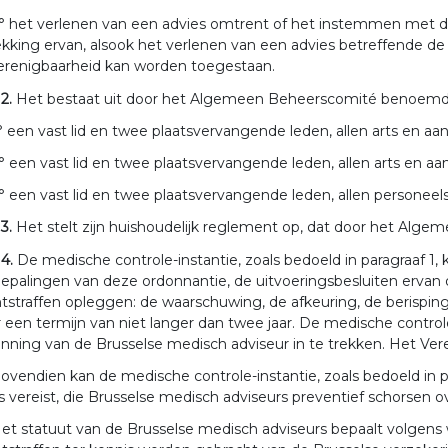
° het verlenen van een advies omtrent of het instemmen met d
ekking ervan, alsook het verlenen van een advies betreffende de 
erenigbaarheid kan worden toegestaan.
 2.
Het bestaat uit door het Algemeen Beheerscomité benoemde
° een vast lid en twee plaatsvervangende leden, allen arts en aa
° een vast lid en twee plaatsvervangende leden, allen arts en aan
° een vast lid en twee plaatsvervangende leden, allen personeelsl
 3.
Het stelt zijn huishoudelijk reglement op, dat door het Al
 4.
De medische controle-instantie, zoals bedoeld in paragraaf 1, 
epalingen van deze ordonnantie, de uitvoeringsbesluiten ervan of 
tstraffen opleggen: de waarschuwing, de afkeuring, de berispin
 een termijn van niet langer dan twee jaar. De medische control
nning van de Brusselse medisch adviseur in te trekken. Het Ver
ovendien kan de medische controle-instantie, zoals bedoeld in p
s vereist, die Brusselse medisch adviseurs preventief schorsen
et statuut van de Brusselse medisch adviseurs bepaalt volgens 