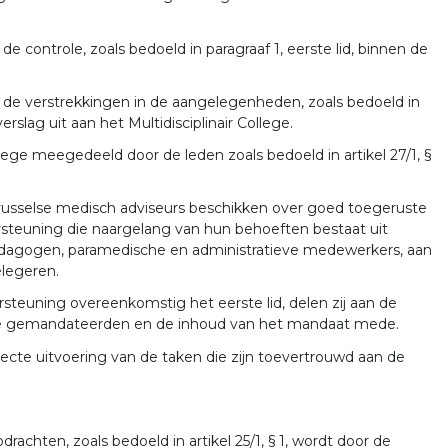
 controle, zoals bedoeld in paragraaf 1, eerste lid, binnen de
de verstrekkingen in de aangelegenheden, zoals bedoeld in
erslag uit aan het Multidisciplinair College.
ege meegedeeld door de leden zoals bedoeld in artikel 27/1, §
Brusselse medisch adviseurs beschikken over goed toegeruste
rsteuning die naargelang van hun behoeften bestaat uit
pedagogen, paramedische en administratieve medewerkers, aan
elegeren.
teuning overeenkomstig het eerste lid, delen zij aan de
van de gemandateerden en de inhoud van het mandaat mede.
recte uitvoering van de taken die zijn toevertrouwd aan de
rachten, zoals bedoeld in artikel 25/1, § 1, wordt door de