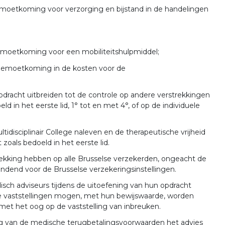
moetkoming voor verzorging en bijstand in de handelingen
emoetkoming voor een mobiliteitshulpmiddel;
gemoetkoming in de kosten voor de
pdracht uitbreiden tot de controle op andere verstrekkingen
ld in het eerste lid, 1° tot en met 4°, of op de individuele
idisciplinair College naleven en de therapeutische vrijheid
zoals bedoeld in het eerste lid.
ekking hebben op alle Brusselse verzekerden, ongeacht de
 bindend voor de Brusselse verzekeringsinstellingen.
isch adviseurs tijdens de uitoefening van hun opdracht
ze vaststellingen mogen, met hun bewijswaarde, worden
, met het oog op de vaststelling van inbreuken.
g van de medische terugbetalingsvoorwaarden het advies