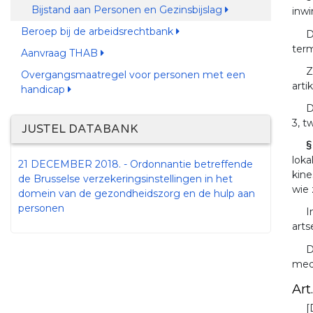
Bijstand aan Personen en Gezinsbijslag
inwi
Beroep bij de arbeidsrechtbank
D
term
Aanvraag THAB
Z
Overgangsmaatregel voor personen met een
arti
handicap
D
3, t
JUSTEL DATABANK
§
loka
21 DECEMBER 2018. - Ordonnantie betreffende
kine
de Brusselse verzekeringsinstellingen in het
wie 
domein van de gezondheidszorg en de hulp aan
personen
I
arts
D
mede
Art
[