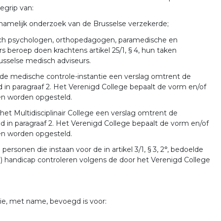
begrip van:
ichamelijk onderzoek van de Brusselse verzekerde;
isch psychologen, orthopedagogen, paramedische en
beroep doen krachtens artikel 25/1, § 4, hun taken
usselse medisch adviseurs.
n de medische controle-instantie een verslag omtrent de
 in paragraaf 2. Het Verenigd College bepaalt de vorm en/of
en worden opgesteld.
het Multidisciplinair College een verslag omtrent de
d in paragraaf 2. Het Verenigd College bepaalt de vorm en/of
en worden opgesteld.
ersonen die instaan voor de in artikel 3/1, § 3, 2°, bedoelde
de) handicap controleren volgens de door het Verenigd College
die, met name, bevoegd is voor:
;