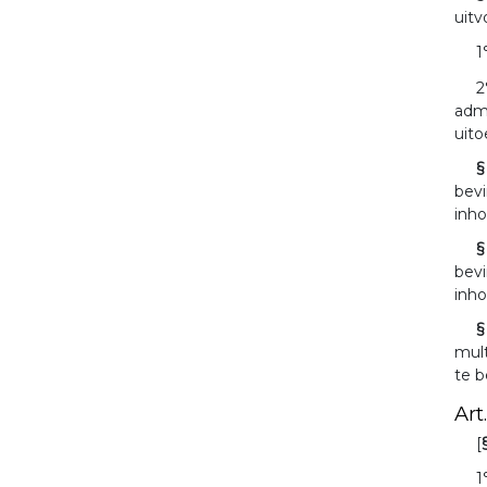
uitv
1
2
admi
uito
§
bevi
inh
§
bevi
inh
§
mult
te b
Art
[
1