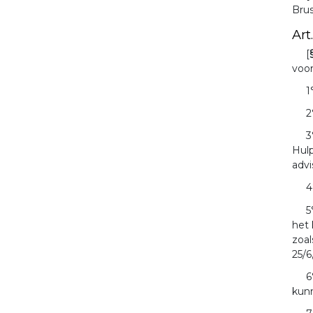
Brus
Art
[
voo
1
2
3
Hulp
advi
4
5
het 
zoal
25/6
6
kunn