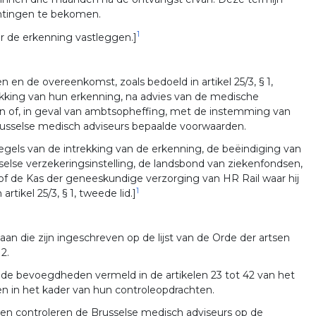
chtingen te bekomen.
1
r de erkenning vastleggen.]
en de overeenkomst, zoals bedoeld in artikel 25/3, § 1,
ekking van hun erkenning, na advies van de medische
roken of, in geval van ambtsopheffing, met de instemming van
Brusselse medisch adviseurs bepaalde voorwaarden.
egels van de intrekking van de erkenning, de beëindiging van
lse verzekeringsinstelling, de landsbond van ziekenfondsen,
g of de Kas der geneeskundige verzorging van HR Rail waar hij
1
tikel 25/3, § 1, tweede lid.]
aan die zijn ingeschreven op de lijst van de Orde der artsen
2.
r de bevoegdheden vermeld in de artikelen 23 tot 42 van het
en in het kader van hun controleopdrachten.
n en controleren de Brusselse medisch adviseurs op de