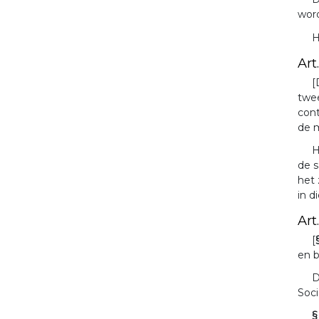
word
H
Art
[
twee
cont
de m
H
de s
het 
in d
Art
[
en b
D
Soci
§