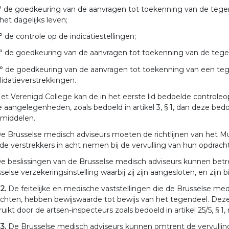
° de goedkeuring van de aanvragen tot toekenning van de tege
het dagelijks leven;
° de controle op de indicatiestellingen;
° de goedkeuring van de aanvragen tot toekenning van de teg
° de goedkeuring van de aanvragen tot toekenning van een te
lidatieverstrekkingen.
et Verenigd College kan de in het eerste lid bedoelde controleo
e aangelegenheden, zoals bedoeld in artikel 3, § 1, dan deze bedoe
pmiddelen.
e Brusselse medisch adviseurs moeten de richtlijnen van het Mult
de verstrekkers in acht nemen bij de vervulling van hun opdracht 
e beslissingen van de Brusselse medisch adviseurs kunnen betr
selse verzekeringsinstelling waarbij zij zijn aangesloten, en zijn
 2.
De feitelijke en medische vaststellingen die de Brusselse med
ichten, hebben bewijswaarde tot bewijs van het tegendeel. De
uikt door de artsen-inspecteurs zoals bedoeld in artikel 25/5, § 1
 3.
De Brusselse medisch adviseurs kunnen omtrent de vervullin