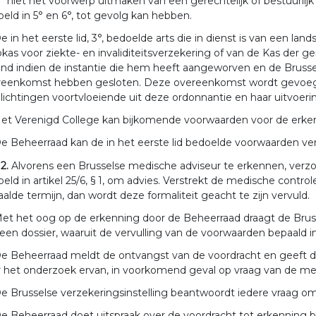
° niet het voorwerp uitmaken van een gerechtelijk of bestuurlij
eld in 5° en 6°, tot gevolg kan hebben.
e in het eerste lid, 3°, bedoelde arts die in dienst is van een l
kas voor ziekte- en invaliditeitsverzekering of van de Kas der 
nd indien de instantie die hem heeft aangeworven en de Brussel
reenkomst hebben gesloten. Deze overeenkomst wordt gevoegd 
lichtingen voortvloeiende uit deze ordonnantie en haar uitvoeri
et Verenigd College kan bijkomende voorwaarden voor de erke
e Beheerraad kan de in het eerste lid bedoelde voorwaarden ver
 2.
Alvorens een Brusselse medische adviseur te erkennen, verzo
eld in artikel 25/6, § 1, om advies. Verstrekt de medische contro
alde termijn, dan wordt deze formaliteit geacht te zijn vervuld.
et het oog op de erkenning door de Beheerraad draagt de Bruss
een dossier, waaruit de vervulling van de voorwaarden bepaald in p
e Beheerraad meldt de ontvangst van de voordracht en geeft 
 het onderzoek ervan, in voorkomend geval op vraag van de med
e Brusselse verzekeringsinstelling beantwoordt iedere vraag om
e Beheerraad doet uitspraak over de voordracht tot erkenning 