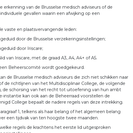
e erkenning van de Brusselse medisch adviseurs of de
individuele gevallen waarin een afwijking op een
 vaste en plaatsvervangende leden:
ngeduid door de Brusselse verzekeringsinstellingen;
geduid door Iriscare;
id van Iriscare, met de graad A3, A4, A4+ of A5.
gemeen Beheerscomité wordt goedgekeurd.
kan de Brusselse medisch adviseurs die zich niet schikken naar
de richtlijnen van het Multidisciplinair College, de volgende
g, de schorsing van het recht tot uitoefening van hun ambt
e-instantie kan ook aan de Beheerraad voorstellen de
enigd College bepaalt de nadere regels van deze intrekking.
aragraaf 1, telkens als haar belang of het algemeen belang
 over een tijdvak van ten hoogste twee maanden.
welke regels de krachtens het eerste lid uitgesproken