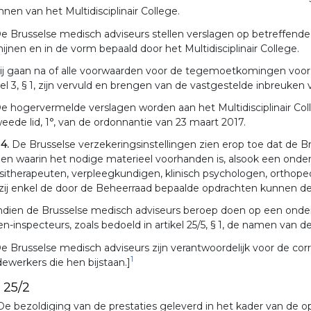
nnen van het Multidisciplinair College.
e Brusselse medisch adviseurs stellen verslagen op betreffende de
ijnen en in de vorm bepaald door het Multidisciplinair College.
ij gaan na of alle voorwaarden voor de tegemoetkomingen voor 
kel 3, § 1, zijn vervuld en brengen van de vastgestelde inbreuken v
e hogervermelde verslagen worden aan het Multidisciplinair Coll
weede lid, 1°, van de ordonnantie van 23 maart 2017.
 4.
De Brusselse verzekeringsinstellingen zien erop toe dat de 
len waarin het nodige materieel voorhanden is, alsook een onde
sitherapeuten, verpleegkundigen, klinisch psychologen, ortho
zij enkel de door de Beheerraad bepaalde opdrachten kunnen d
ndien de Brusselse medisch adviseurs beroep doen op een onders
en-inspecteurs, zoals bedoeld in artikel 25/5, § 1, de namen 
e Brusselse medisch adviseurs zijn verantwoordelijk voor de cor
1
werkers die hen bijstaan.]
. 25/2
De bezoldiging van de prestaties geleverd in het kader van de opd