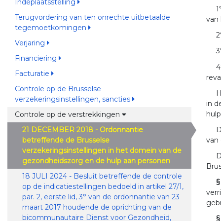
Indeplaatsstelling
1
Terugvordering van ten onrechte uitbetaalde
van 
tegemoetkomingen
2
Verjaring
3
Financiering
4
Facturatie
reva
Controle op de Brusselse
H
verzekeringsinstellingen, sancties
in d
hul
Controle op de verstrekkingen
D
21 DECEMBER 2018 - Ordonnantie
van 
betreffende de Brusselse
verzekeringsinstellingen in het domein van de
D
gezondheidszorg en de hulp aan personen
Brus
18 JULI 2024 - Besluit betreffende de controle
§
op de indicatiestellingen bedoeld in artikel 27/1,
verr
par. 2, eerste lid, 3° van de ordonnantie van 23
gebr
maart 2017 houdende de oprichting van de
bicommunautaire Dienst voor Gezondheid,
§