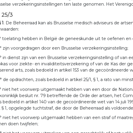
selse verzekeringsinstellingen ten laste genomen. Het Verenigd
. 25/3
§ 1
. De Beheerraad kan als Brusselse medisch adviseurs de arts
rwaarden:
° toelating hebben in België de geneeskunde uit te oefenen en d
° zijn voorgedragen door een Brusselse verzekeringsinstelling;
° in dienst zijn van een Brusselse verzekeringsinstelling of va
kas voor ziekte- en invaliditeitsverzekering of van de Kas der g
serend arts, zoals bedoeld in artikel 153 van de gecoördineerde we
° de opdrachten, zoals bedoeld in artikel 25/1, § 1, a rato van min
° niet het voorwerp uitgemaakt hebben van een door de Nationale
koninklijk besluit nr. 79 betreffende de Orde der artsen, het Co
s bedoeld in artikel 140 van de gecoördineerde wet van 14 juli 199
, § 1, opgelegde tuchtstraf, die door de Beheerraad als voldoen
° niet het voorwerp uitgemaakt hebben van een straf of maatre
en doen twijfelen;