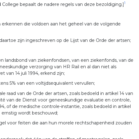
1
 College bepaalt de nadere regels van deze bezoldiging.]
en erkennen die voldoen aan het geheel van de volgende
aartoe zijn ingeschreven op de Lijst van de Orde der artsen;
n een landsbond van ziekenfondsen, van een ziekenfonds, van de
eneeskundige verzorging van HR Rail en al dan niet als
t van 14 juli 1994, erkend zijn;
stens 5% van een voltijdsequivalent vervullen;
 raad van de Orde der artsen, zoals bedoeld in artikel 14 van
mité van de Dienst voor geneeskundige evaluatie en controle,
4, of de medische controle-instantie, zoals bedoeld in artikel
de ernstig wordt beschouwd;
gel voor feiten die aan hun morele rechtschapenheid zouden