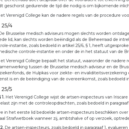
t geschorst gedurende de tijd die nodig is om bijkomende inli
et Verenigd College kan de nadere regels van de procedure voo
. 25/4
De Brusselse medisch adviseurs mogen slechts worden ontslagen 
de lid, kan slechts worden beëindigd als de Beheerraad de intr
role-instantie, zoals bedoeld in artikel 25/6, § 1, heeft uitgesp
edische controle-instantie en onder de in het statuut van de 
et Verenigd College bepaalt het statuut, waaronder de nadere r
amenwerking tussen de Brusselse medisch adviseur en de Brusse
ziekenfonds, de Hulpkas voor ziekte- en invaliditeitsverzekerin
ienst is en de beëindiging van de overeenkomst, zoals bedoeld in ar
. 25/5
§ 1.
Het Verenigd College wijst de artsen-inspecteurs van Iriscare 
elast zijn met de controleopdrachten, zoals bedoeld in paragraaf 
e in het eerste lid bedoelde artsen-inspecteurs beschikken ove
aal Strafwetboek wanneer zij, ambtshalve of op verzoek, optred
 2.
De artsen-inspecteurs, zoals bedoeld in paragraaf 1, evaluere