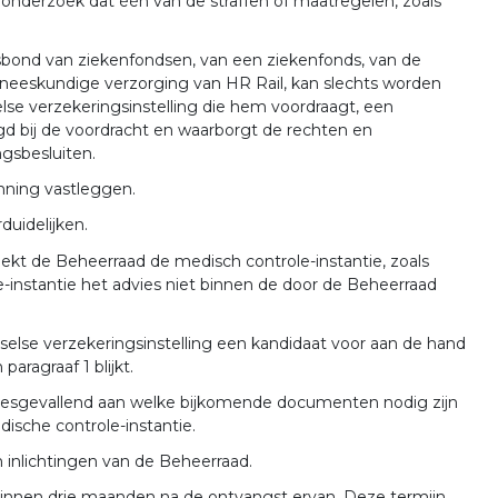
k onderzoek dat één van de straffen of maatregelen, zoals
andsbond van ziekenfondsen, van een ziekenfonds, van de
geneeskundige verzorging van HR Rail, kan slechts worden
se verzekeringsinstelling die hem voordraagt, een
bij de voordracht en waarborgt de rechten en
ngsbesluiten.
nning vastleggen.
duidelijken.
ekt de Beheerraad de medisch controle-instantie, zoals
le-instantie het advies niet binnen de door de Beheerraad
else verzekeringsinstelling een kandidaat voor aan de hand
aragraaf 1 blijkt.
desgevallend aan welke bijkomende documenten nodig zijn
ische controle-instantie.
 inlichtingen van de Beheerraad.
binnen drie maanden na de ontvangst ervan. Deze termijn