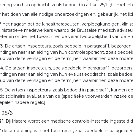
oering van hun opdracht, zoals bedoeld in artikel 25/1, § 1, met in
° het doen van alle nodige onderzoekingen en, gebeurlijk, het l
° het nagaan dat de kinesitherapeuten, verpleegkundigen, klin
nistratieve medewerkers waarop de Brusselse medisch adviseurs 
efenen onder het toezicht en de verantwoordelijkheid van de Br
 3.
De artsen-inspecteurs, zoals bedoeld in paragraaf 1, bezorge
ndingen naar aanleiding van hun controleopdracht, zoals bedoeld
oud van deze verslagen en de termijnen waarbinnen deze moet
 4.
De artsen-inspecteurs, zoals bedoeld in paragraaf 1, bezorgen 
ndingen naar aanleiding van hun evaluatieopdracht, zoals bedoel
oud van deze verslagen en de termijnen waarbinnen deze moet
 5.
De artsen-inspecteurs, zoals bedoeld in paragraaf 1, kunnen de p
idisciplinaire evaluatie van de (specifieke voorwaarden inzake 
1
epalen nadere regels.]
. 25/6
§ 1.
Bij Iriscare wordt een medische controle-instantie ingesteld 
° de uitoefening van het tuchtrecht, zoals bedoeld in paragraaf 4