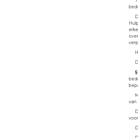
7
bedo
D
Hulp
erke
ove
verp
H
D
§
bedo
bepa
M
van 
D
voor
D
D