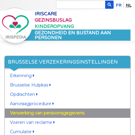
FR
NL
IRISCARE
GEZINSBIJSLAG
KINDEROPVANG
GEZONDHEID EN BIJSTAND AAN
PERSONEN
BRUSSELSE VERZEKERINGSINSTELLINGEN
Erkenning
Brusselse Hulpkas
Opdrachten
Aanvraagprocedure
Verwerking van persoonsgegevens
Voeren van reclame
Cumulatie