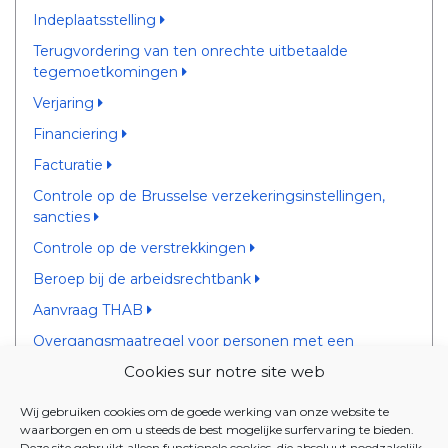
Indeplaatsstelling
Terugvordering van ten onrechte uitbetaalde
tegemoetkomingen
Verjaring
Financiering
Facturatie
Controle op de Brusselse verzekeringsinstellingen,
sancties
Controle op de verstrekkingen
Beroep bij de arbeidsrechtbank
Aanvraag THAB
Overgangsmaatregel voor personen met een
handicap
Cookies sur notre site web
VERWERKING VAN
Wij gebruiken cookies om de goede werking van onze website te
waarborgen en om u steeds de best mogelijke surfervaring te bieden.
Deze site gebruikt alleen functionele cookies, die absoluut noodzakelijk